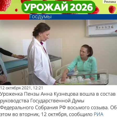
Политика
Политика
Уроженка Пензы Анна Кузнецова
Уроженка Пензы Анна Кузнецова
Другие новости по
Погода и курсы
вошла в состав руководства
вошла в состав руководства
Госдумы
Госдумы
теме
валют в Пензе
12 октября 2021, 12:21
Уроженка Пензы Анна Кузнецова вошла в состав
руководства Государственной Думы
Федерального Собрания РФ восьмого созыва. Об
этом во вторник, 12 октября, сообщило
РИА