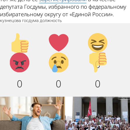
депутата Госдумы, избранного по федеральному
избирательному округу от «Единой России».
кузнецова
госдума
должность
Палец
Лайк!
Дикий
вверх!
смех!
Агрессия!
Грусть
Палец
0
0
0
:(
вниз!
0
0
0