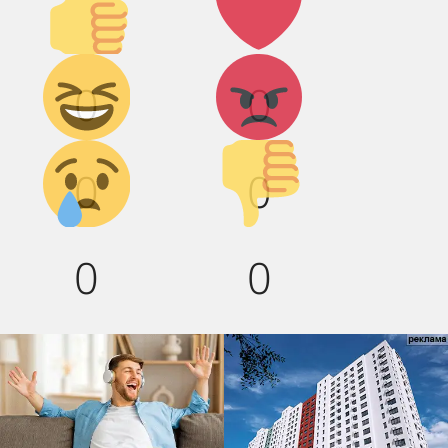
вверх!
Дикий
Агрессия!
0
0
смех!
Грусть :(
Палец
0
0
вниз!
0
0