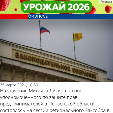
Политика
Политика
Депутат усомнился в законности
Депутат усомнился в законности
назначения нового защитника
назначения нового защитника
Другие новости
Погода и курсы
бизнеса
бизнеса
по теме
валют в Пензе
25 марта 2021, 10:50
Назначение Михаила Лисина на пост
уполномоченного по защите прав
предпринимателей в Пензенской области
состоялось на сессии регионального Заксобра в