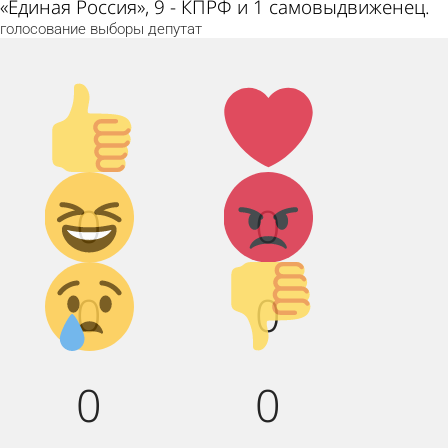
«Единая Россия», 9 - КПРФ и 1 самовыдвиженец.
голосование
выборы
депутат
Палец
Лайк!
вверх!
Дикий
Агрессия!
0
0
смех!
Грусть :(
Палец
0
0
вниз!
0
0