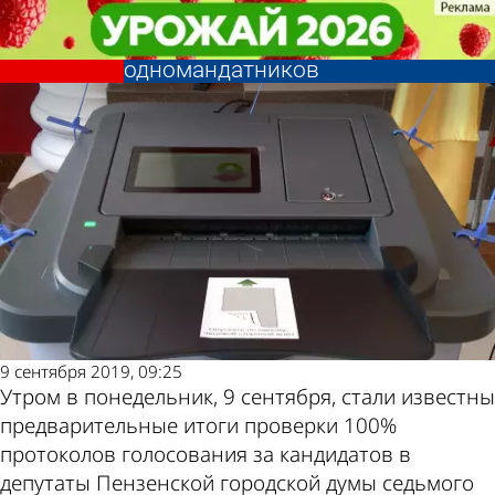
Политика
Политика
В Пензенскую гордуму войдут
В Пензенскую гордуму войдут
девять коммунистов-
девять коммунистов-
Другие
Погода и
одномандатников
одномандатников
новости по
курсы валют в
теме
Пензе
9 сентября 2019, 09:25
Утром в понедельник, 9 сентября, стали известны
предварительные итоги проверки 100%
протоколов голосования за кандидатов в
депутаты Пензенской городской думы седьмого