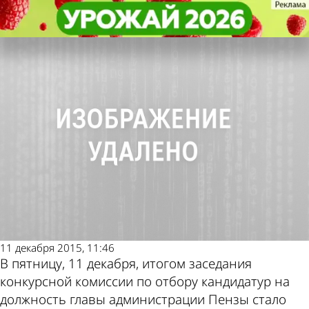
Политика
Политика
К следующему этапу конкурса
К следующему этапу конкурса
Другие новости по
Погода и курсы
допущены три кандидата в мэры
допущены три кандидата в мэры
теме
валют в Пензе
11 декабря 2015, 11:46
В пятницу, 11 декабря, итогом заседания
конкурсной комиссии по отбору кандидатур на
должность главы администрации Пензы стало