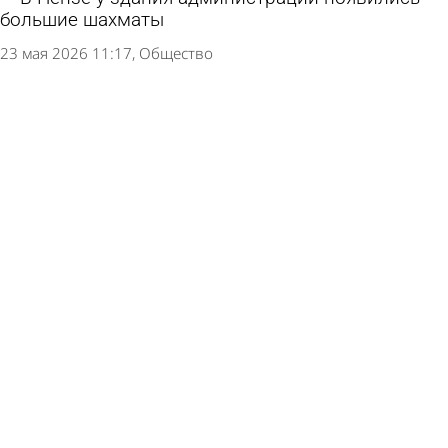
большие шахматы
23 мая 2026 11:17
Общество
Перечислены номера телефонов для жалоб на
расчистку дорог
4 февраля 2026 16:56
Общество
В Пензе определят новые точки для
размещения рекламы
27 января 2026 13:34
Общество
История Пензы: На пустующей земле в центре
города появилась площадь Жукова
23 декабря 2025 07:31
История