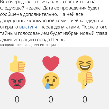
Внеочередная сессия должна состояться на
следующей неделе. Дата ее проведения будет
сообщена дополнительно. На ней все
допущенные конкурсной комиссией кандидаты
открыто
выступят
перед депутатами. После этого
тайным голосованием будет избран новый глава
администрации города Пензы.
кандидат
сессия
администрация
Палец
Лайк!
Дикий
вверх!
смех!
Агрессия!
Грусть :
Палец
0
0
0
(
вниз!
0
0
0