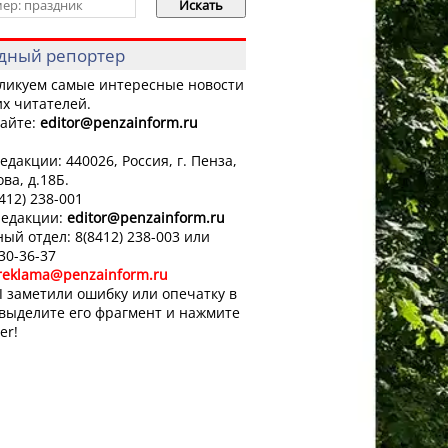
дный репортер
ликуем самые интересные новости
х читателей.
айте:
editor
@penzainform.ru
едакции: 440026, Россия, г. Пенза,
ова, д.18Б.
8412) 238-001
редакции:
editor
@penzainform.ru
ый отдел: 8(8412) 238-003 или
 30-36-37
reklama@penzainform.ru
 заметили ошибку или опечатку в
 выделите его фрагмент и нажмите
er!