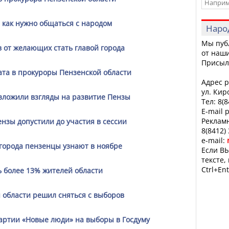
 как нужно общаться с народом
Наро
Мы пуб
 от желающих стать главой города
от наши
Присыл
ата в прокуроры Пензенской области
Адрес р
ул. Кир
зложили взгляды на развитие Пензы
Тел: 8(
E-mail 
Рекламн
ензы допустили до участия в сессии
8(8412)
e-mail:
города пензенцы узнают в ноябре
Если ВЫ
тексте,
Ctrl+Ent
ь более 13% жителей области
 области решил сняться с выборов
партии «Новые люди» на выборы в Госдуму