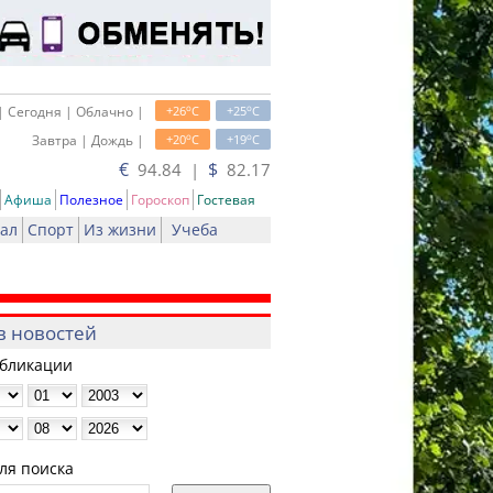
o
o
| Сегодня | Облачно |
+26
C
+25
C
o
o
Завтра | Дождь |
+20
C
+19
C
€
$
94.84 |
82.17
Афиша
Полезное
Гороскоп
Гостевая
ал
Спорт
Из жизни
Учеба
в новостей
убликации
ля поиска