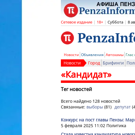
Сетевое издание
|
18+
|
Суббота
|
8 а
Новости
Объявления
Автохамы
Глас
Новости
Город
Брифинги
Пол
«Кандидат»
Тег новостей
Всего найдено 128 новостей
Связанные:
выборы
(81)
депутат
(
Конкурс на пост главы Пензы: Ма
5 февраля 2025 11:02
Политика
Стала известна кандидатура новог