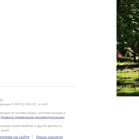
р).
кции 8 (8412) 238-001, e-mail:
ации на основе сбора, систематизации и
.
Правила применения рекомендательных
ванием cookie-файлов и других данных в
 дней.
|
еклама на сайте
Наши соцсети