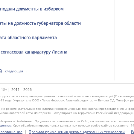
 подали документы в избирком
ты на должность губернатора области
ата областного парламента
 согласовал кандидатуру Лисина
9
следующая →
|18+|
2011—2026
ору в сфере связи, информационных технологий и массовых коммуникаций (Роскомнадзо
019 года. Учредитель ООО «ПензаИнформ». Главный редактор — Белова С.Д. Телефон реда
ие рекомендательные технологии (информационные технологии предоставления информ
м пользователей сети «Интернет», находящихся на территории Российской Федерации)»
Метрика и LiveInternet. Продолжая использовать этот Сайт, вы соглашаетесь с использо
ашением
. Срок обработки персональных данных при помощи cookie-файлов составляет 14
|
|
 соглашение
Правила применения рекомендательных технологий
Р