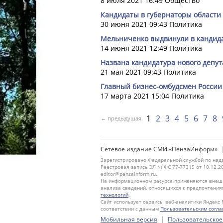
8 июля 2021 16:49
Общество
Кандидаты в губернаторы области
30 июня 2021 09:43
Политика
Мельниченко выдвинули в кандида
14 июня 2021 12:49
Политика
Названа кандидатура нового депут
21 мая 2021 09:43
Политика
Главный бизнес-омбудсмен России
17 марта 2021 15:04
Политика
1
2
3
4
5
6
7
8
← предыдущая
Сетевое издание СМИ «ПензаИнформ»
Зарегистрировано Федеральной службой по надз
Реестровая запись ЭЛ № ФС 77-77315 от 10.12.2
editor@penzainform.ru.
На информационном ресурсе применяются внешн
анализа сведений, относящихся к предпочтения
технологий
.
Сайт использует сервисы веб-аналитики Яндекс 
соответствии с данным
Пользовательским согл
|
Мобильная версия
Пользовательское