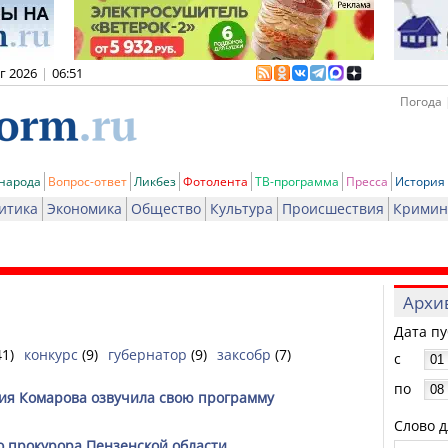
вг 2026
|
06:51
Погода 
 народа
Вопрос-ответ
Ликбез
Фотолента
ТВ-программа
Пресса
История
итика
Экономика
Общество
Культура
Происшествия
Кримин
Архи
Дата п
41)
конкурс
(9)
губернатор
(9)
заксобр
(7)
с
по
рия Комарова озвучила свою программу
Слово д
о прокурора Пензенской области