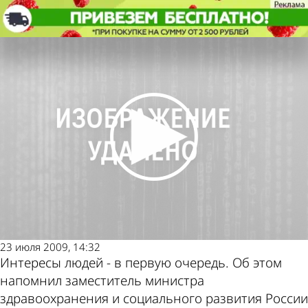
Политика
Москва даст денег пензенским
бизнесменам
Политика
Москва даст денег пензенским
бизнесменам
Другие
Погода и
новости по
курсы валют в
теме
Пензе
23 июля 2009, 14:32
Интересы людей - в первую очередь. Об этом
напомнил заместитель министра
здравоохранения и социального развития России