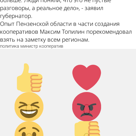
разговоры, а реальное дело», - заявил
губернатор.
Опыт Пензенской области в части создания
кооперативов Максим Топилин порекомендовал
взять на заметку всем регионам.
политика
министр
кооператив
Палец
Лайк!
вверх!
Дикий
Агрессия!
0
0
смех!
Грусть :(
Палец
вниз!