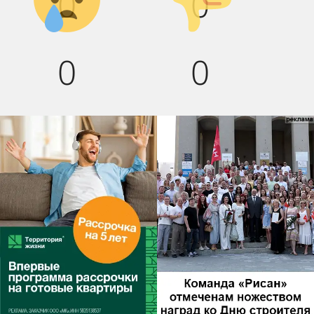
0
0
0
0