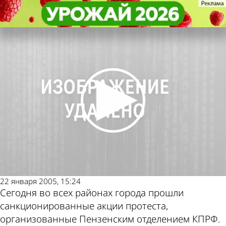
Политика
Политика
Коммунисты продолжают борьбу
Коммунисты продолжают борьбу
Другие новости по
Погода и курсы валют
с монетизацией
с монетизацией
теме
в Пензе
22 января 2005, 15:24
Сегодня во всех районах города прошли
санкционированные акции протеста,
организованные Пензенским отделением КПРФ.