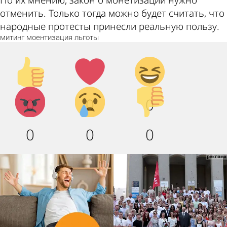
отменить. Только тогда можно будет считать, что
народные протесты принесли реальную пользу.
митинг
моентизация
льготы
Палец
Лайк!
Дикий
вверх!
смех!
Агрессия!
Грусть
Палец
0
0
0
:(
вниз!
0
0
0