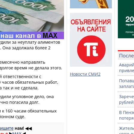
дили за неуплату алиментов
 Она задолжала более 2
После
жемесячно направлять
Аварий
долгое время не делала этого.
привле
Новости СМИ2
 ответственности с
Попавш
 часов обязательных работ,
заплат
 так и не сделала.
дили уголовное дело, она
Зарече
чно погасила долг.
рублей
и к 160 часам обязательных
В Пенз
йонном суде.
потеря
ишите
нам!
◀◀
Житель
м» в
▶️
MAX
◀️
свою р