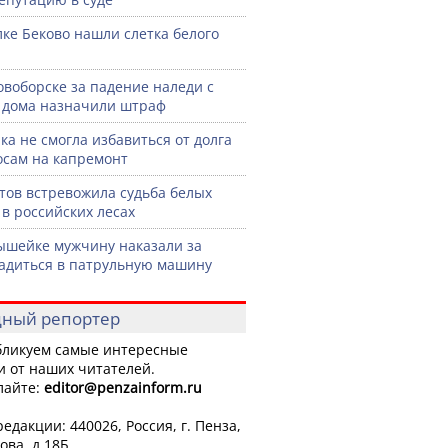
лке Беково нашли слетка белого
овоборске за падение наледи с
дома назначили штраф
ка не смогла избавиться от долга
осам на капремонт
тов встревожила судьба белых
 в российских лесах
шейке мужчину наказали за
садиться в патрульную машину
ный репортер
ликуем самые интересные
и от наших читателей.
лайте:
editor
@penzainform.ru
едакции: 440026, Россия, г. Пенза,
ова, д.18Б.