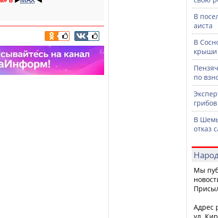
В посе
аиста
В Сосн
крыши 
Пензяч
по взн
Экспер
грибов
В Шемы
отказ 
Народ
Мы пуб
новост
Присы
Адрес р
ул. Кир