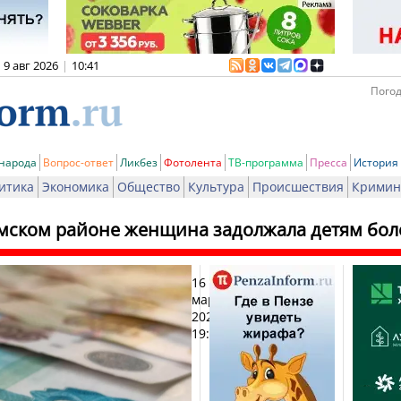
9 авг 2026
|
10:41
Погод
 народа
Вопрос-ответ
Ликбез
Фотолента
ТВ-программа
Пресса
История
итика
Экономика
Общество
Культура
Происшествия
Кримин
мском районе женщина задолжала детям бол
16
Печат
марта
2026,
19:14