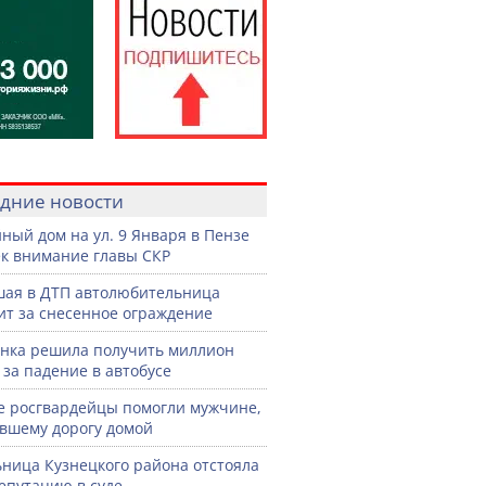
дние новости
ный дом на ул. 9 Января в Пензе
к внимание главы СКР
ая в ДТП автолюбительница
ит за снесенное ограждение
нка решила получить миллион
 за падение в автобусе
е росгвардейцы помогли мужчине,
вшему дорогу домой
ница Кузнецкого района отстояла
епутацию в суде