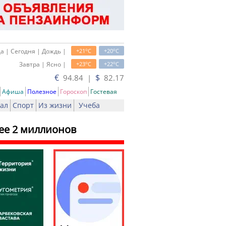
o
o
а | Сегодня | Дождь |
+21
C
+20
C
o
o
Завтра | Ясно |
+23
C
+22
C
€
$
94.84 |
82.17
Афиша
Полезное
Гороскоп
Гостевая
ал
Спорт
Из жизни
Учеба
ее 2 миллионов
ь