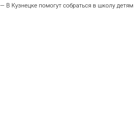
В Кузнецке помогут собраться в школу детям
из малоимущих семей
4 августа 2026 15:16
Общество
Заработавшего на продаже карты юного
пензенца ждет суд
1 августа 2026 11:24
Криминал
Желудок российской школьницы разъело до
дыр из-за родителей
31 июля 2026 17:27
В стране и мире
Число первоклассников в Пензенской области
вновь сократилось
31 июля 2026 12:07
Учеба