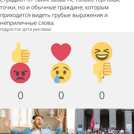
точки, но и обычные граждане, которым
приходится видеть грубые выражения и
неприличные слова.
подросток
дети
реклама
Палец
Лайк!
Дикий
вверх!
смех!
Агрессия!
Грусть :
Палец
0
0
0
(
вниз!
0
0
0