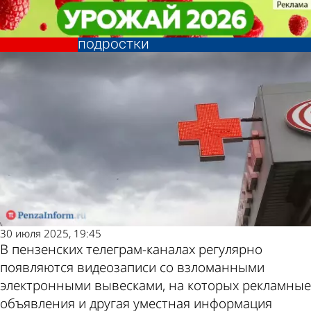
Из жизни
Из жизни
За взломом электронных
За взломом электронных
Другие новости по
Погода и курсы
вывесок в Пензе могут стоять
вывесок в Пензе могут стоять
подростки
подростки
теме
валют в Пензе
30 июля 2025, 19:45
В пензенских телеграм-каналах регулярно
появляются видеозаписи со взломанными
электронными вывесками, на которых рекламные
объявления и другая уместная информация