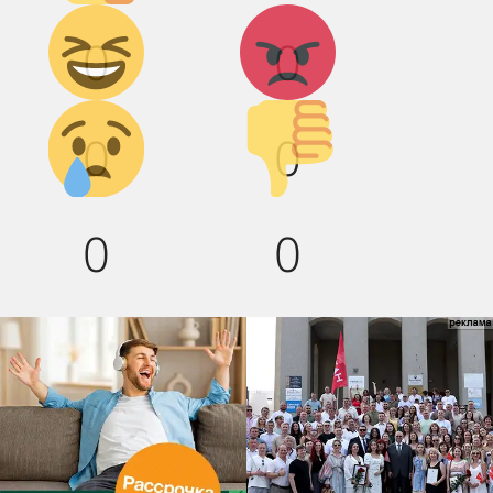
Дикий
Агрессия!
0
0
смех!
Грусть :(
Палец
0
0
вниз!
0
0