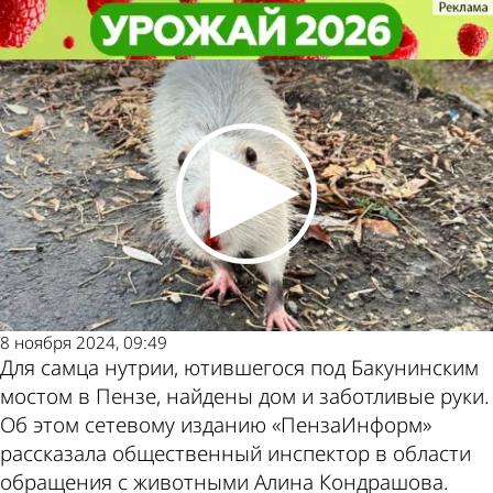
Из жизни
Из жизни
Белой нутрии, обитавшей в
Белой нутрии, обитавшей в
центре Пензы, нашли дом
центре Пензы, нашли дом
Другие новости
Погода и курсы
по теме
валют в Пензе
8 ноября 2024, 09:49
Для самца нутрии, ютившегося под Бакунинским
мостом в Пензе, найдены дом и заботливые руки.
Об этом сетевому изданию «ПензаИнформ»
рассказала общественный инспектор в области
обращения с животными Алина Кондрашова.