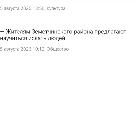
5 августа 2026 13:50
Культура
Жителям Земетчинского района предлагают
научиться искать людей
5 августа 2026 10:12
Общество
Специалисты рассказали о змеях, с которыми
встречаются пензенцы
2 августа 2026 13:16
Общество
Хозяин самой старой кошки в мире раскрыл
секрет ее долголетия
31 июля 2026 13:17
В стране и мире