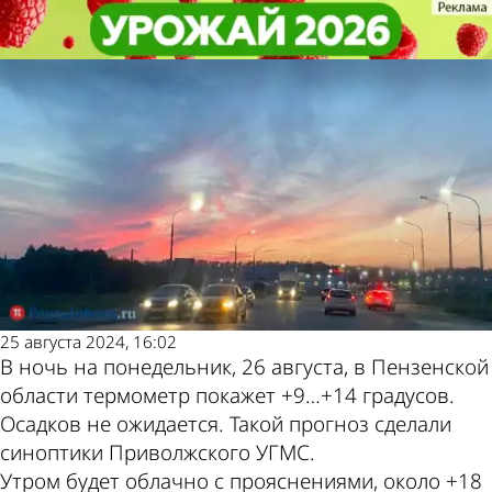
Из жизни
Из жизни
26 августа в Пензенской области
26 августа в Пензенской области
Другие новости по
Погода и курсы
будет жарким и сухим
будет жарким и сухим
теме
валют в Пензе
25 августа 2024, 16:02
В ночь на понедельник, 26 августа, в Пензенской
области термометр покажет +9…+14 градусов.
Осадков не ожидается. Такой прогноз сделали
синоптики Приволжского УГМС.
Утром будет облачно с прояснениями, около +18