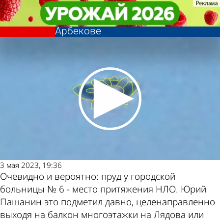
Из жизни
Из жизни
Пензенец поделился новыми
Пензенец поделился новыми
снимками НЛО над прудом в
снимками НЛО над прудом в
Другие
Погода и
Арбекове
Арбекове
новости по
курсы валют
теме
в Пензе
3 мая 2023, 19:36
Очевидно и вероятно: пруд у городской
больницы № 6 - место притяжения НЛО. Юрий
Пашанин это подметил давно, целенаправленно
выходя на балкон многоэтажки на Лядова или