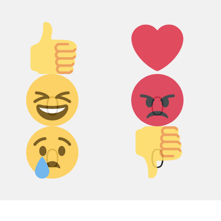
Палец
Лайк!
вверх!
Дикий смех!
Агрессия!
0
0
Грусть :(
Палец
вниз!
0
0
0
0