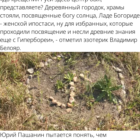
представляете? Деревянный городок, храмы
стояли, посвященные богу солнца, Ладе Богориде
- женской ипостаси, ну для избранных, которые
проходили посвящение и несли древние знания
еще с Гипербореи», - отметил эзотерик Владимир
Белояр.
Юрий Пашанин пытается понять, чем