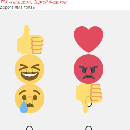
ТРК «Наш дом», Сергей Федотов
дорога
яма
грязь
Палец
Лайк!
вверх!
Дикий
Агрессия!
0
0
смех!
Грусть :(
Палец
0
0
вниз!