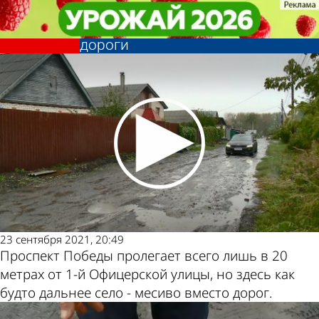
Из жизни
Из жизни
Жители домов на 1-й Офицерской
Жители домов на 1-й Офицерской
улице возмущены состоянием
улице возмущены состоянием
Другие
Погода и
дороги
дороги
новости по
курсы валют
теме
в Пензе
23 сентября 2021, 20:49
Проспект Победы пролегает всего лишь в 20
метрах от 1-й Офицерской улицы, но здесь как
будто дальнее село - месиво вместо дорог.