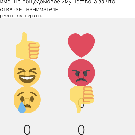
именно общедомовое имущество, а за что
отвечает наниматель.
ремонт
квартира
пол
Палец
Лайк!
вверх!
Дикий
Агрессия!
0
0
смех!
Грусть :(
Палец
0
0
вниз!
0
0