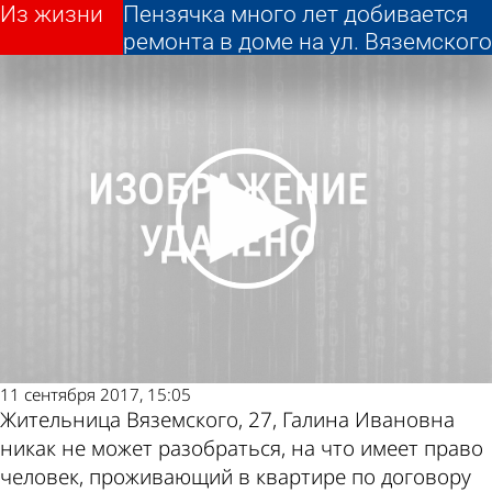
Из жизни
Из жизни
Пензячка много лет добивается
Пензячка много лет добивается
ремонта в доме на ул. Вяземского
ремонта в доме на ул. Вяземского
Другие
Погода и
новости по
курсы валют в
теме
Пензе
11 сентября 2017, 15:05
Жительница Вяземского, 27, Галина Ивановна
никак не может разобраться, на что имеет право
человек, проживающий в квартире по договору