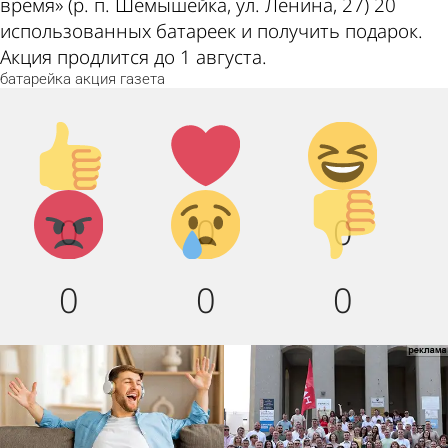
время» (р. п. Шемышейка, ул. Ленина, 27) 20
использованных батареек и получить подарок.
Акция продлится до 1 августа.
батарейка
акция
газета
Палец
Лайк!
Дикий
вверх!
смех!
Агрессия!
Грусть :
Палец
0
0
0
(
вниз!
0
0
0