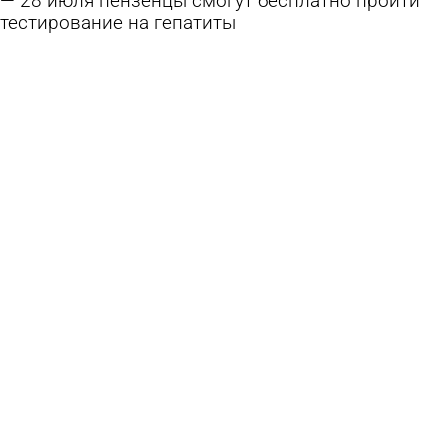
28 июля пензенцы смогут бесплатно пройти
тестирование на гепатиты
25 июля 2026 11:52
Общество
25 июля пензенцы могут принести вторсырье
в центр города
22 июля 2026 14:04
Общество
Городищенцы смогут оценить свое здоровье
на акции «Пульс жизни»
3 июля 2026 18:29
Общество
«Онкопатруль» отправится в Сердобский район
2 июля 2026 10:29
Общество