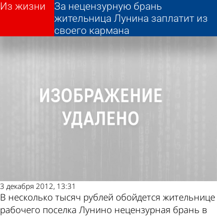
Из жизни
Из жизни
За нецензурную брань
За нецензурную брань
Другие новости
Погода и курсы
жительница Лунина заплатит из
жительница Лунина заплатит из
своего кармана
своего кармана
по теме
валют в Пензе
3 декабря 2012, 13:31
В несколько тысяч рублей обойдется жительнице
рабочего поселка Лунино нецензурная брань в