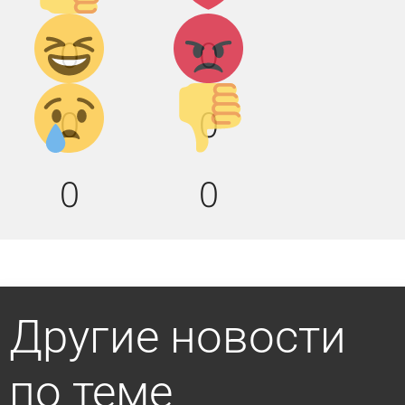
Дикий
Агрессия!
0
0
смех!
Грусть :(
Палец
0
0
вниз!
0
0