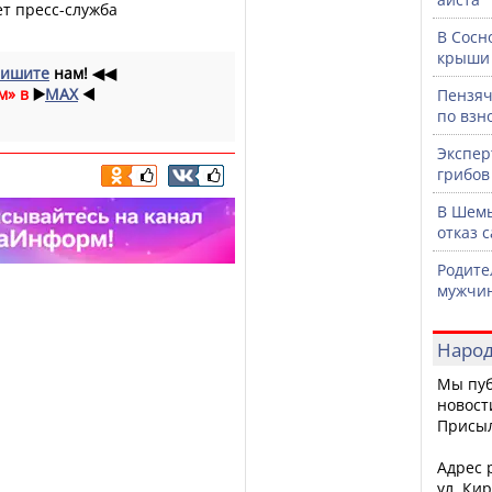
ает пресс-служба
В Сосн
крыши 
ишите
нам!
◀◀
м» в
▶️
MAX
◀️
Пензяч
по взн
Экспер
грибов
В Шемы
отказ 
Родите
мужчин
Народ
Мы пуб
новост
Присы
Адрес р
ул. Кир