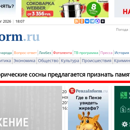
вг 2026
|
18:07
Погода 
 народа
Вопрос-ответ
Ликбез
Фотолента
ТВ-программа
Пресса
История
итика
Экономика
Общество
Культура
Происшествия
Кримин
орические сосны предлагается признать пам
20
Печа
ноября
2012,
16:23