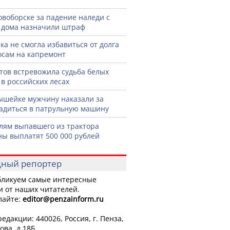
овоборске за падение наледи с
дома назначили штраф
ка не смогла избавиться от долга
осам на капремонт
тов встревожила судьба белых
 в российских лесах
шейке мужчину наказали за
садиться в патрульную машину
лям выпавшего из трактора
ы выплатят 500 000 рублей
ный репортер
ликуем самые интересные
и от наших читателей.
лайте:
editor
@penzainform.ru
едакции: 440026, Россия, г. Пенза,
ова, д.18Б.