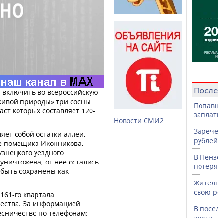
После
т включить во всероссийскую
живой природы» три сосны
Попавш
ст которых составляет 120-
заплат
Новости СМИ2
Зарече
яет собой остатки аллеи,
рублей
е помещика Иконникова,
узнецкого уездного
В Пенз
 уничтожена, от нее остались
потеря
 быть сохранены как
Житель
свою р
161-го квартала
чества. За информацией
В посе
есничество по телефонам:
аиста