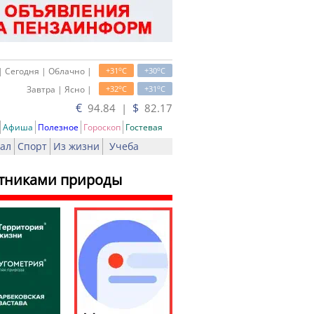
o
o
| Сегодня | Облачно |
+31
C
+30
C
o
o
Завтра | Ясно |
+32
C
+31
C
€
$
94.84 |
82.17
Афиша
Полезное
Гороскоп
Гостевая
ал
Спорт
Из жизни
Учеба
ятниками природы
ть