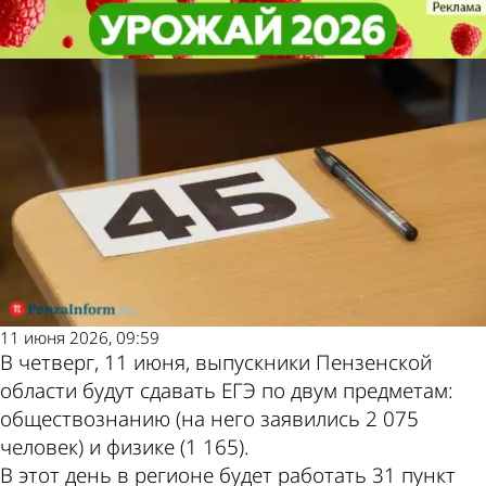
Учеба
Учеба
11 июня выпускники сдадут ЕГЭ
11 июня выпускники сдадут ЕГЭ
Другие новости
Погода и курсы
по обществознанию и физике
по обществознанию и физике
по теме
валют в Пензе
11 июня 2026, 09:59
В четверг, 11 июня, выпускники Пензенской
области будут сдавать ЕГЭ по двум предметам:
обществознанию (на него заявились 2 075
человек) и физике (1 165).
В этот день в регионе будет работать 31 пункт