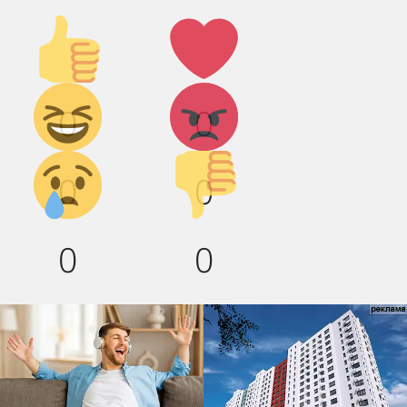
Палец
Лайк!
вверх!
Дикий
Агрессия!
0
0
смех!
Грусть :(
Палец
0
0
вниз!
0
0