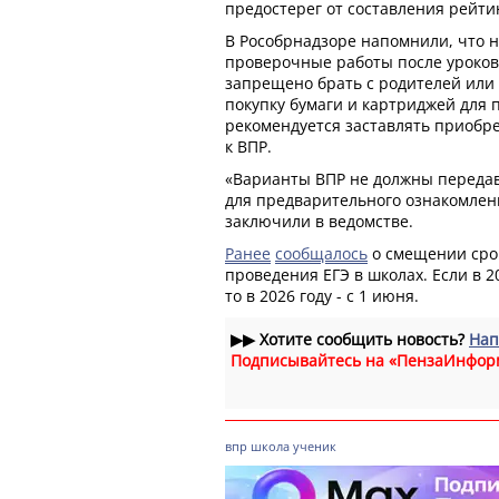
предостерег от составления рейтин
В Рособрнадзоре напомнили, что 
проверочные работы после уроков 
запрещено брать с родителей или
покупку бумаги и картриджей для 
рекомендуется заставлять приобре
к ВПР.
«Варианты ВПР не должны передав
для предварительного ознакомлен
заключили в ведомстве.
Ранее
сообщалось
о смещении сро
проведения ЕГЭ в школах. Если в 2
то в 2026 году - с 1 июня.
▶▶
Хотите сообщить новость?
Нап
Подписывайтесь на «ПензаИнфор
впр
школа
ученик