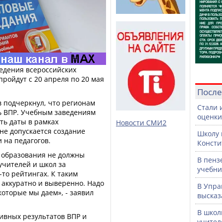
ведения всероссийских
пройдут с 20 апреля по 20 мая
После
 подчеркнул, что регионам
Стали 
ь ВПР. Учебным заведениям
оценки
ть даты в рамках
Новости СМИ2
не допускается создание
Школу 
 на педагогов.
Консти
 образования не должны
В пенз
учителей и школ за
учебни
-то рейтингах. К таким
 аккуратно и выверенно. Надо
В Упра
которые мы даем», - заявил
высказ
В школ
ивных результатов ВПР и
учител