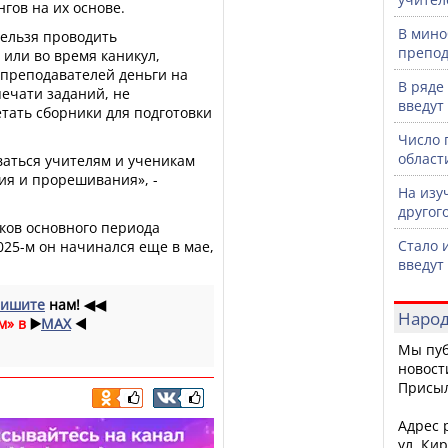
гов на их основе.
В мино
нельзя проводить
препод
или во время каникул,
 преподавателей деньги на
В ряде
печати заданий, не
введут
тать сборники для подготовки
Число 
област
аться учителям и ученикам
ия и прорешивания», -
На изу
другог
ков основного периода
Стало 
025-м он начинался еще в мае,
введут
ишите
нам!
◀◀
Народ
м» в
▶️
MAX
◀️
Мы пуб
новост
Присы
Адрес р
ул. Кир