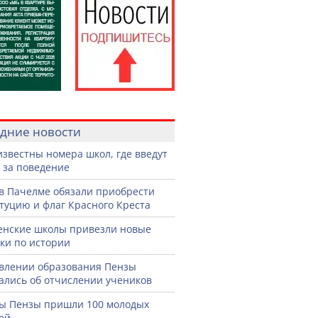
дние новости
известны номера школ, где введут
 за поведение
в Пачелме обязали приобрести
туцию и флаг Красного Креста
енские школы привезли новые
ки по истории
влении образования Пензы
ались об отчислении учеников
ы Пензы пришли 100 молодых
ей