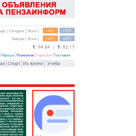
o
o
да | Сегодня | Ясно |
+20
C
+19
C
o
o
Завтра | Ясно |
+24
C
+23
C
€
$
94.84 |
82.17
Афиша
Полезное
Гороскоп
Гостевая
ал
Спорт
Из жизни
Учеба
ать