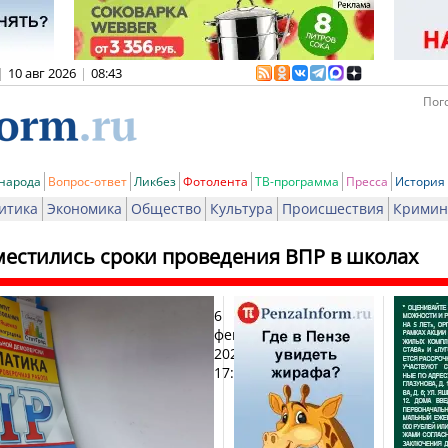
|
10 авг 2026
|
08:43
Пого
 народа
Вопрос-ответ
Ликбез
Фотолента
ТВ-программа
Пресса
История
итика
Экономика
Общество
Культура
Происшествия
Кримин
сместились сроки проведения ВПР в школах
6
Печ
февраля
2026,
17:40