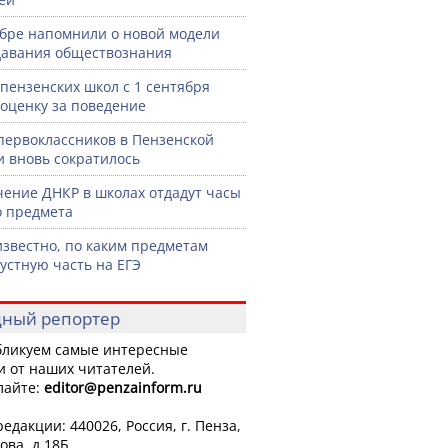
бре напомнили о новой модели
авания обществознания
 пензенских школ с 1 сентября
 оценку за поведение
первоклассников в Пензенской
и вновь сократилось
чение ДНКР в школах отдадут часы
о предмета
известно, по каким предметам
 устную часть на ЕГЭ
ный репортер
ликуем самые интересные
и от наших читателей.
лайте:
editor
@penzainform.ru
едакции: 440026, Россия, г. Пенза,
ова, д.18Б.