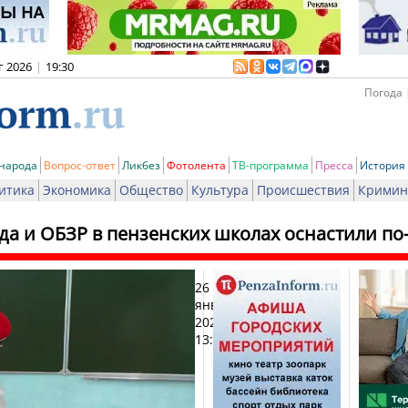
г 2026
|
19:30
Погода 
 народа
Вопрос-ответ
Ликбез
Фотолента
ТВ-программа
Пресса
История
итика
Экономика
Общество
Культура
Происшествия
Кримин
да и ОБЗР в пензенских школах оснастили по
26
Печа
января
2026,
13:05