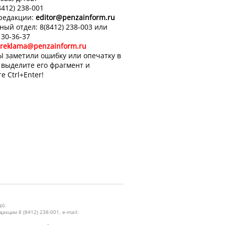
8412) 238-001
 редакции:
editor
@penzainform.ru
ный отдел: 8(8412) 238-003 или
 30-36-37
reklama@penzainform.ru
Ы заметили ошибку или опечатку в
, выделите его фрагмент и
е Ctrl+Enter!
р).
кции 8 (8412) 238-001, e-mail: