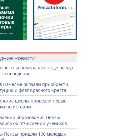
дние новости
известны номера школ, где введут
 за поведение
в Пачелме обязали приобрести
туцию и флаг Красного Креста
енские школы привезли новые
ки по истории
влении образования Пензы
ались об отчислении учеников
ы Пензы пришли 100 молодых
ей