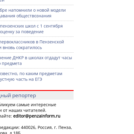
бре напомнили о новой модели
авания обществознания
 пензенских школ с 1 сентября
 оценку за поведение
первоклассников в Пензенской
и вновь сократилось
чение ДНКР в школах отдадут часы
о предмета
известно, по каким предметам
 устную часть на ЕГЭ
ный репортер
ликуем самые интересные
и от наших читателей.
лайте:
editor
@penzainform.ru
едакции: 440026, Россия, г. Пенза,
ова, д.18Б.