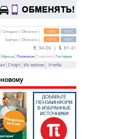
o
o
| Сегодня | Облачно |
+26
C
+25
C
o
o
Завтра | Облачно |
+31
C
+30
C
€
$
94.06 |
81.41
Афиша
Полезное
Гороскоп
Гостевая
ал
Спорт
Из жизни
Учеба
-новому
ть