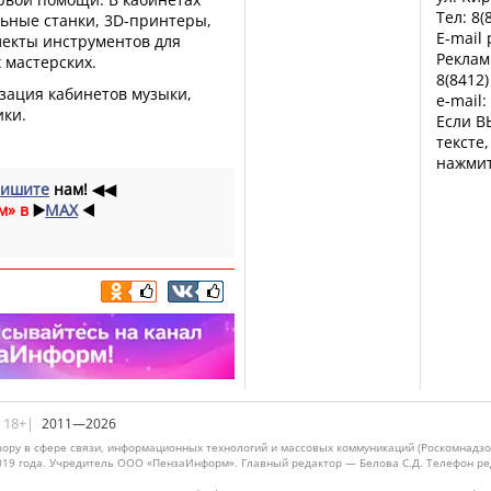
Тел: 8(
ьные станки, 3D-принтеры,
E-mail
лекты инструментов для
Реклам
 мастерских.
8(8412)
зация кабинетов музыки,
e-mail:
ики.
Если В
тексте
нажмит
ишите
нам!
◀◀
м» в
▶️
MAX
◀️
|18+|
2011—2026
ору в сфере связи, информационных технологий и массовых коммуникаций (Роскомнадзо
019 года. Учредитель ООО «ПензаИнформ». Главный редактор — Белова С.Д. Телефон реда