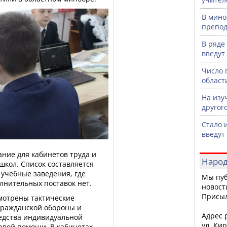
В мино
препод
В ряде
введут
Число 
област
На изу
другог
Стало 
введут
ание для кабинетов труда и
Народ
школ. Список составляется
 учебные заведения, где
Мы пуб
лнительных поставок нет.
новост
Присы
смотрены тактические
гражданской обороны и
Адрес р
редства индивидуальной
ул. Кир
рвой помощи. В кабинетах