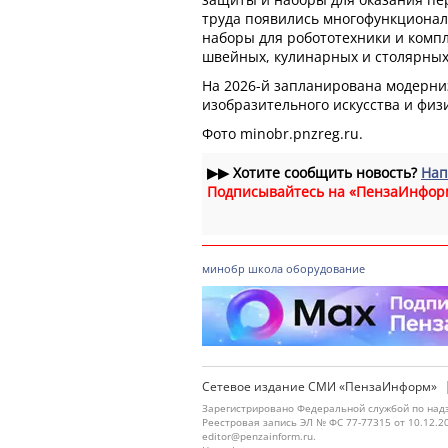
труда появились многофункционал
наборы для робототехники и комп
швейных, кулинарных и столярных
На 2026-й запланирована модерни
изобразительного искусства и физ
Фото minobr.pnzreg.ru.
▶▶
Хотите сообщить новость?
Нап
Подписывайтесь на «ПензаИнфор
минобр
школа
оборудование
Сетевое издание СМИ «ПензаИнформ»
Зарегистрировано Федеральной службой по надз
Реестровая запись ЭЛ № ФС 77-77315 от 10.12.2
editor@penzainform.ru.