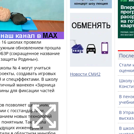
в 16 школах провели
аружным обновлением прошла
ОБЗР (сокращенное название
После
 защиты Родины»).
Стали 
школы № 4 могут учиться
оценки
роекты, создавать игровых
Новости СМИ2
й и спецэффектами. В школу
Школу 
стичный манекен «Зарница
Консти
шины для фиксации частей
В пенз
учебни
ов позволяет школьникам
вии с госстандартами.
В Упра
ванием новых технологий
высказ
 понятным. Так школа
будущих инженеров и
В школ
етили в областном минобре.
учител