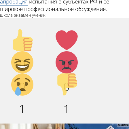
апробация
испытания в субъектах РФ и ее
широкое профессиональное обсуждение.
школа
экзамен
ученик
Палец
Лайк!
вверх!
Дикий
Агрессия!
0
0
смех!
Грусть :(
Палец
0
0
вниз!
1
1