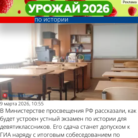
Учеба
Учеба
Стало известно, как будет
Стало известно, как будет
Другие новости
Погода и курсы
устроен обязательный экзамен
устроен обязательный экзамен
по истории
по истории
по теме
валют в Пензе
9 марта 2026, 10:55
В Министерстве просвещения РФ рассказали, как
будет устроен устный экзамен по истории для
девятиклассников. Его сдача станет допуском к
ГИА наряду с итоговым собеседованием по