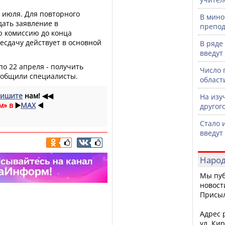
 июля. Для повторного
В мино
ать заявление в
препод
ю комиссию до конца
есдачу действует в основной
В ряде
введут
по 22 апреля - получить
Число 
сообщили специалисты.
област
ишите
нам!
◀◀
На изу
м» в
▶️
MAX
◀️
другог
Стало 
введут
Народ
Мы пуб
новост
Присы
Адрес р
ул. Кир