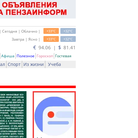
o
o
| Сегодня | Облачно |
+33
C
+32
C
o
o
Завтра | Ясно |
+33
C
+32
C
€
$
94.06 |
81.41
Афиша
Полезное
Гороскоп
Гостевая
ал
Спорт
Из жизни
Учеба
ть