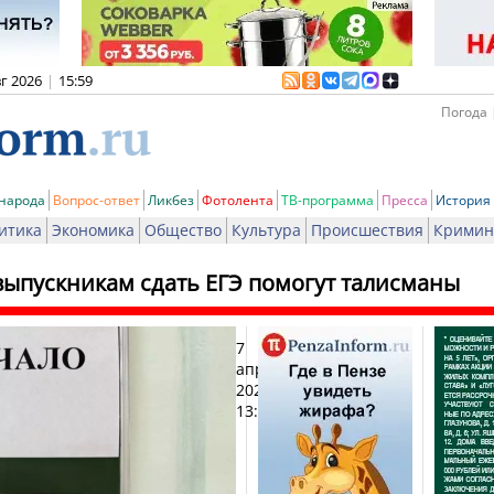
вг 2026
|
15:59
Погода 
 народа
Вопрос-ответ
Ликбез
Фотолента
ТВ-программа
Пресса
История
итика
Экономика
Общество
Культура
Происшествия
Кримин
ыпускникам сдать ЕГЭ помогут талисманы
7
Печа
апреля
2024,
13:59