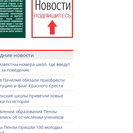
дние новости
известны номера школ, где введут
 за поведение
в Пачелме обязали приобрести
туцию и флаг Красного Креста
енские школы привезли новые
ки по истории
влении образования Пензы
ались об отчислении учеников
ы Пензы пришли 100 молодых
ей