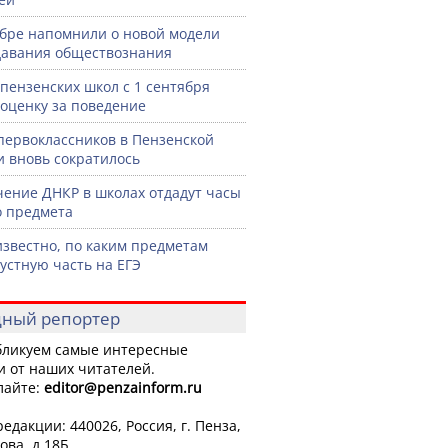
бре напомнили о новой модели
авания обществознания
 пензенских школ с 1 сентября
 оценку за поведение
первоклассников в Пензенской
и вновь сократилось
чение ДНКР в школах отдадут часы
о предмета
известно, по каким предметам
 устную часть на ЕГЭ
ный репортер
ликуем самые интересные
и от наших читателей.
лайте:
editor
@penzainform.ru
едакции: 440026, Россия, г. Пенза,
ова, д.18Б.