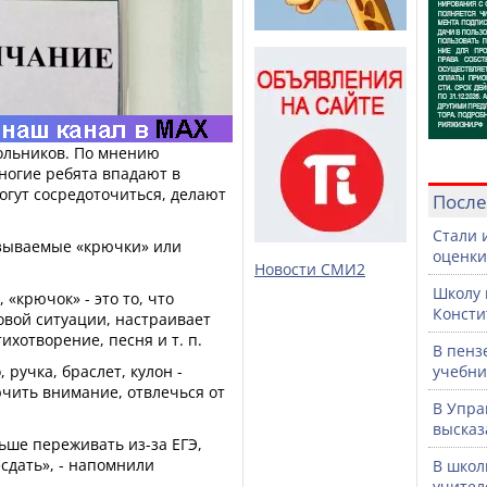
кольников. По мнению
ногие ребята впадают в
огут сосредоточиться, делают
После
Стали 
азываемые «крючки» или
оценки
Новости СМИ2
Школу 
«крючок» - это то, что
Консти
совой ситуации, настраивает
ихотворение, песня и т. п.
В пенз
 ручка, браслет, кулон -
учебни
чить внимание, отвлечься от
В Упра
высказ
ьше переживать из-за ЕГЭ,
сдать», - напомнили
В школ
учител