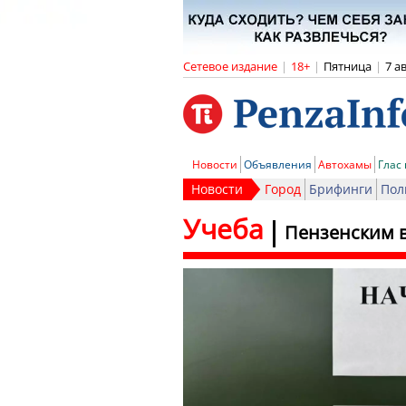
Сетевое издание
|
18+
|
Пятница
|
7 а
Новости
Объявления
Автохамы
Глас
Новости
Город
Брифинги
Пол
Учеба
Пензенским в