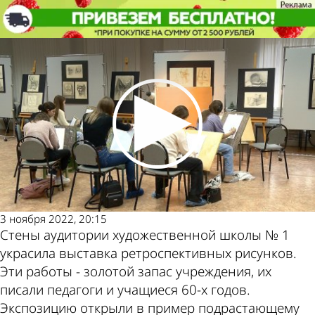
Учеба
В Пензе состоялась олимпиада
по академическому рисунку
Учеба
В Пензе состоялась олимпиада
по академическому рисунку
Другие
Погода и
новости по
курсы
теме
валют в
3 ноября 2022, 20:15
Стены аудитории художественной школы № 1
украсила выставка ретроспективных рисунков.
Пензе
Эти работы - золотой запас учреждения, их
писали педагоги и учащиеся 60-х годов.
Экспозицию открыли в пример подрастающему