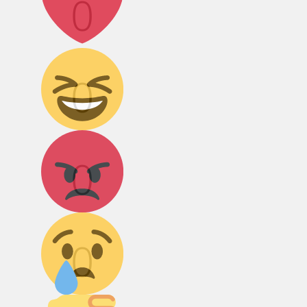
0
Дикий смех!
0
Агрессия!
0
Грусть :(
0
Палец вниз!