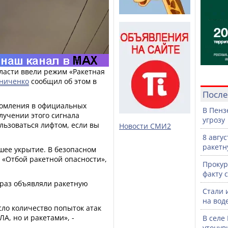
бласти ввели режим «Ракетная
ниченко
сообщил об этом в
После
омления в официальных
В Пенз
лучении этого сигнала
угрозу
ользоваться лифтом, если вы
Новости СМИ2
8 авгу
ракетн
йшее укрытие. В безопасном
а «Отбой ракетной опасности»,
Прокур
факту 
 раз объявляли ракетную
Стали 
на воде
сло количество попыток атак
А, но и ракетами», -
В селе
утонув