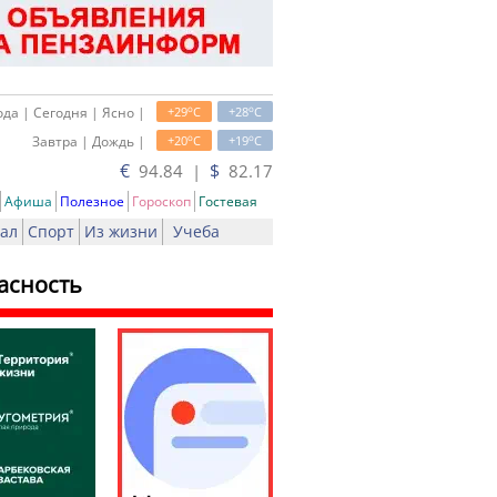
o
o
да | Сегодня | Ясно |
+29
C
+28
C
o
o
Завтра | Дождь |
+20
C
+19
C
€
$
94.84 |
82.17
Афиша
Полезное
Гороскоп
Гостевая
ал
Спорт
Из жизни
Учеба
асность
ь