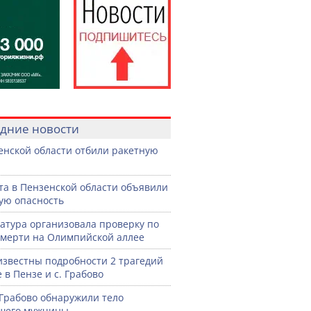
дние новости
енской области отбили ракетную
ста в Пензенской области объявили
ую опасность
атура организовала проверку по
смерти на Олимпийской аллее
известны подробности 2 трагедий
 в Пензе и с. Грабово
 Грабово обнаружили тело
шего мужчины