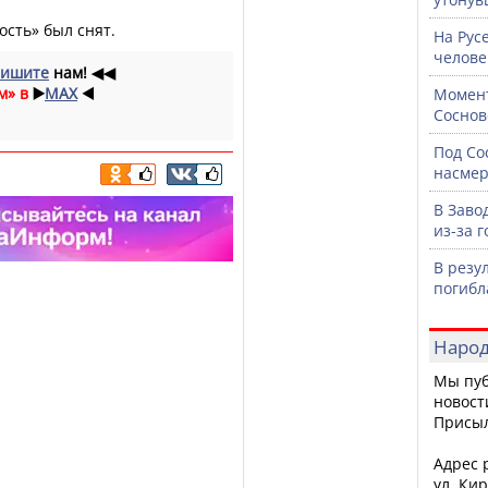
ость» был снят.
На Рус
челове
ишите
нам!
◀◀
м» в
▶️
MAX
◀️
Момент
Соснов
Под Со
насмер
В Заво
из-за 
В резу
погибл
Народ
Мы пуб
новост
Присы
Адрес р
ул. Кир