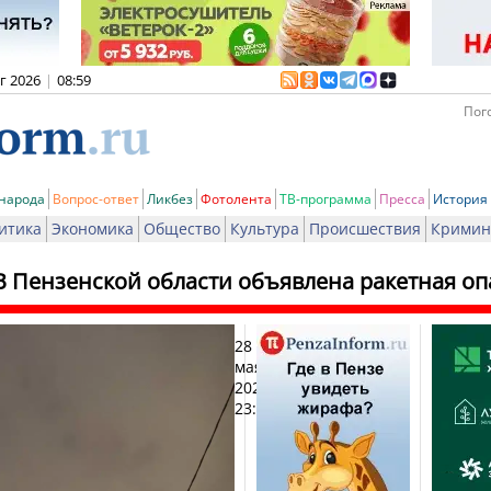
вг 2026
|
08:59
Пого
 народа
Вопрос-ответ
Ликбез
Фотолента
ТВ-программа
Пресса
История
итика
Экономика
Общество
Культура
Происшествия
Кримин
В Пензенской области объявлена ракетная оп
28
Печат
мая
2026,
23:23