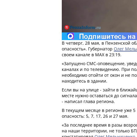
В четверг, 28 мая, в Пензенской о
опасность». Губернатор
Олег Мель
своем канале в МАХ в 23:19.
«Запущено СМС-оповещение, увед
каналах и по телевидению. При по
необходимо отойти от окон и не п
находитесь в здании.
Если вы на улице - зайти в ближа
месте нужно оставаться до сигнал
- написал глава региона.
В текущем месяце в регионе уже 5
опасность: 5, 7, 17, 26 и 27 мая.
«За последнее время в разы возро
на наши территории, не только БПЛ
констатировал
Олег Мельниченко
.