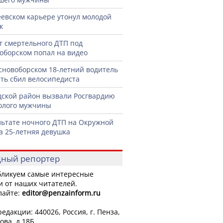
еевском карьере утонул молодой
к
 смертельного ДТП под
оборском попал на видео
сновоборском 18-летний водитель
ть сбил велосипедиста
дской район вызвали Росгвардию
голого мужчины
льтате ночного ДТП на Окружной
а 25-летняя девушка
ный репортер
ликуем самые интересные
и от наших читателей.
лайте:
editor
@penzainform.ru
едакции: 440026, Россия, г. Пенза,
ова, д.18Б.