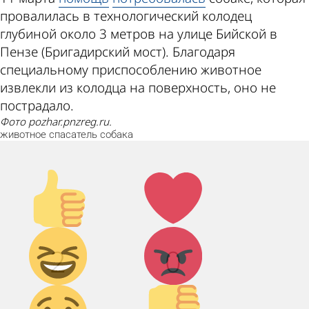
провалилась в технологический колодец
глубиной около 3 метров на улице Бийской в
Пензе (Бригадирский мост). Благодаря
специальному приспособлению животное
извлекли из колодца на поверхность, оно не
пострадало.
Фото pozhar.pnzreg.ru.
животное
спасатель
собака
Палец
Лайк!
вверх!
Дикий
Агрессия!
2
0
смех!
Грусть :(
Палец