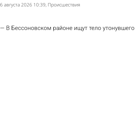
6 августа 2026 10:39
Происшествия
В Бессоновском районе ищут тело утонувшего
мужчины
4 августа 2026 12:33
Происшествия
На Сурском водохранилище байдарку с детьми
отнесло далеко от берега
3 августа 2026 11:08
Происшествия
Специалисты рассказали о змеях, с которыми
встречаются пензенцы
2 августа 2026 13:16
Общество