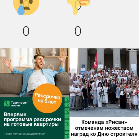
0
0
вниз!
0
0