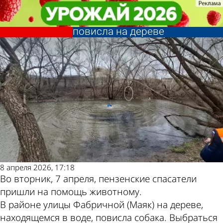
Происшествия
Происшествия
На ул. Фабричной собака
На ул. Фабричной собака
запуталась в проволоке и
запуталась в проволоке и
Другие новости
Погода и курсы
повисла на дереве
повисла на дереве
по теме
валют в Пензе
8 апреля 2026, 17:18
Во вторник, 7 апреля, пензенские спасатели
пришли на помощь животному.
В районе улицы Фабричной (Маяк) на дереве,
находящемся в воде, повисла собака. Выбраться