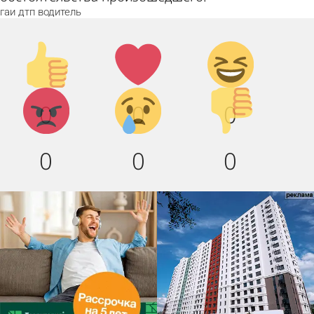
гаи
дтп
водитель
Палец
Лайк!
Дикий
вверх!
смех!
Агрессия!
Грусть
Палец
0
0
0
:(
вниз!
0
0
0