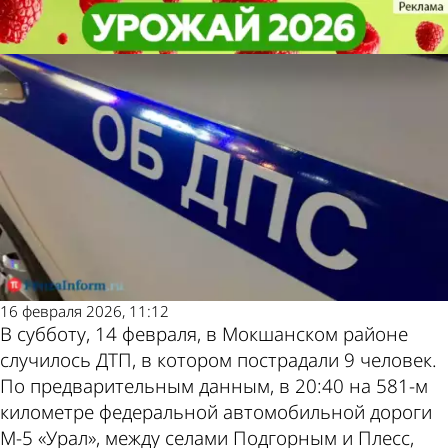
Происшествия
Происшествия
В Мокшанском районе в ДТП
В Мокшанском районе в ДТП
Другие новости по
Погода и курсы
получили травмы 9 человек
получили травмы 9 человек
теме
валют в Пензе
16 февраля 2026, 11:12
В субботу, 14 февраля, в Мокшанском районе
случилось ДТП, в котором пострадали 9 человек.
По предварительным данным, в 20:40 на 581-м
километре федеральной автомобильной дороги
М-5 «Урал», между селами Подгорным и Плесс,