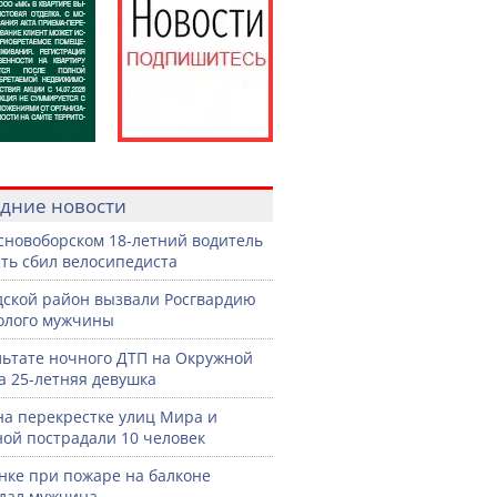
дние новости
сновоборском 18-летний водитель
ть сбил велосипедиста
дской район вызвали Росгвардию
голого мужчины
льтате ночного ДТП на Окружной
а 25-летняя девушка
на перекрестке улиц Мира и
ой пострадали 10 человек
нке при пожаре на балконе
дал мужчина