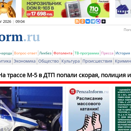
вг 2026
|
09:04
Пого
 народа
Вопрос-ответ
Ликбез
Фотолента
ТВ-программа
Пресса
История
итика
Экономика
Общество
Культура
Происшествия
Кримин
На трассе М-5 в ДТП попали скорая, полиция