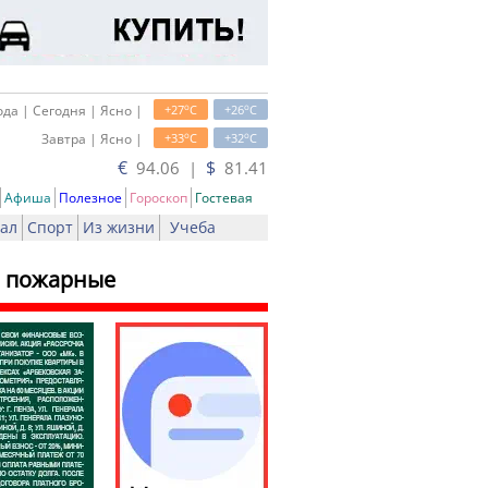
o
o
да | Сегодня | Ясно |
+27
C
+26
C
o
o
Завтра | Ясно |
+33
C
+32
C
€
$
94.06 |
81.41
Афиша
Полезное
Гороскоп
Гостевая
ал
Спорт
Из жизни
Учеба
 и пожарные