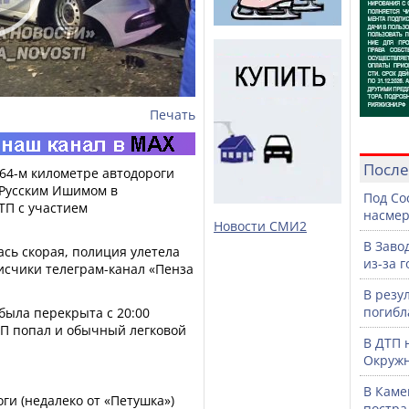
Печать
После
664-м километре автодороги
 Русским Ишимом в
Под Со
ТП с участием
насмер
Новости СМИ2
В Заво
сь скорая, полиция улетела
из-за 
исчики телеграм-канал «Пенза
В резу
погибл
 была перекрыта с 20:00
ДТП попал и обычный легковой
В ДТП 
Окружн
В Каме
ги (недалеко от «Петушка»)
постра