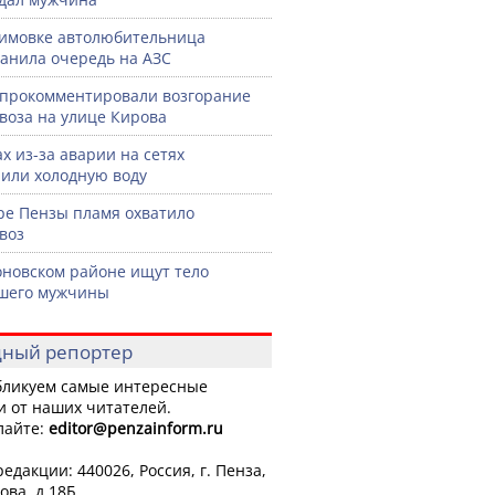
имовке автолюбительница
анила очередь на АЗС
прокомментировали возгорание
воза на улице Кирова
ах из-за аварии на сетях
или холодную воду
ре Пензы пламя охватило
воз
оновском районе ищут тело
шего мужчины
ный репортер
ликуем самые интересные
и от наших читателей.
лайте:
editor
@penzainform.ru
едакции: 440026, Россия, г. Пенза,
ова, д.18Б.