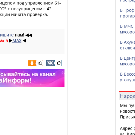
рицепом под управлением 61-
GS с полуприцепом с 42-
В Троф
кции начата проверка.
протар
В МЧС 
мусоро
ишите
нам!
◀◀
м» в
▶️
MAX
◀️
В Ахун
отключ
В цент
мусоро
В Бесс
утонув
Народ
Мы пуб
новост
Присы
Адрес р
ул. Кир