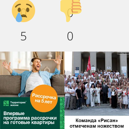
Грусть :(
Палец
0
0
вниз!
5
0