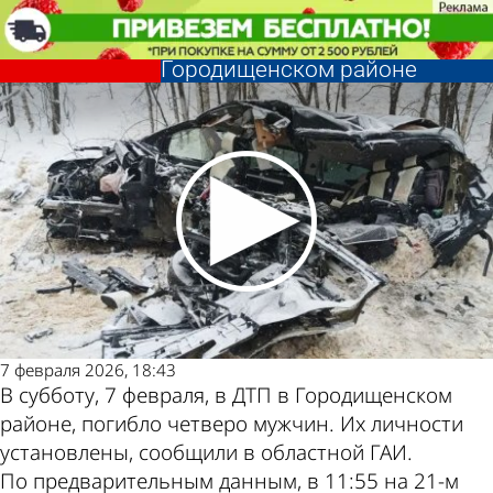
Происшествия
Установлены личности
погибших в ДТП в
Городищенском районе
Происшествия
Установлены личности
погибших в ДТП в
Другие новости
Погода и курсы
Городищенском районе
по теме
валют в Пензе
7 февраля 2026, 18:43
В субботу, 7 февраля, в ДТП в Городищенском
районе, погибло четверо мужчин. Их личности
установлены, сообщили в областной ГАИ.
По предварительным данным, в 11:55 на 21-м