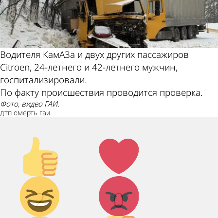
Водителя КамАЗа и двух других пассажиров
Citroen, 24-летнего и 42-летнего мужчин,
госпитализировали.
По факту происшествия проводится проверка.
Фото, видео ГАИ.
дтп
смерть
гаи
Палец
Лайк!
вверх!
Дикий
Агрессия!
2
0
смех!