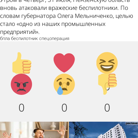
вновь атаковали вражеские беспилотники. По
словам губернатора Олега Мельниченко, целью
стало «одно из наших промышленных
предприятий».
бпла
беспилотник
спецоперация
Палец
Лайк!
Дикий
вверх!
смех!
Агрессия!
Грусть :
Палец
0
0
0
(
вниз!
0
0
0