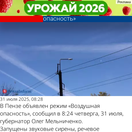
Происшествия
Происшествия
На территории Пензы
На территории Пензы
Другие новости по
Погода и курсы
объявлен режим «Воздушная
объявлен режим «Воздушная
опасность»
опасность»
теме
валют в Пензе
31 июля 2025, 08:28
В Пензе объявлен режим «Воздушная
опасность», сообщил в 8:24 четверга, 31 июля,
губернатор Олег Мельниченко.
Запущены звуковые сирены, речевое