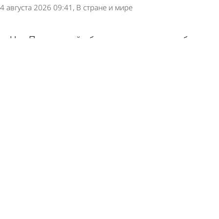
4 августа 2026 09:41
В стране и мире
Над Пензенской областью подавили работу
БПЛА
4 августа 2026 07:22
Происшествия
ВСУ атаковали Геленджик. Есть жертвы,
пострадали дети
3 августа 2026 12:22
В стране и мире
Губернатор раскрыл подробности атаки ВСУ на
складской комплекс в российском регионе
3 августа 2026 11:01
В стране и мире
ВСУ атаковали российский регион в 2500