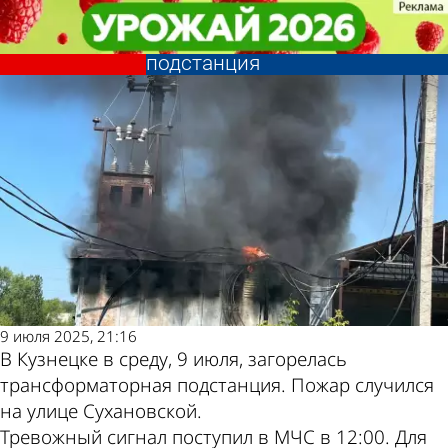
Происшествия
Происшествия
В Кузнецке загорелась
В Кузнецке загорелась
Другие новости по
Погода и курсы
трансформаторная
трансформаторная
подстанция
подстанция
теме
валют в Пензе
9 июля 2025, 21:16
В Кузнецке в среду, 9 июля, загорелась
трансформаторная подстанция. Пожар случился
на улице Сухановской.
Тревожный сигнал поступил в МЧС в 12:00. Для