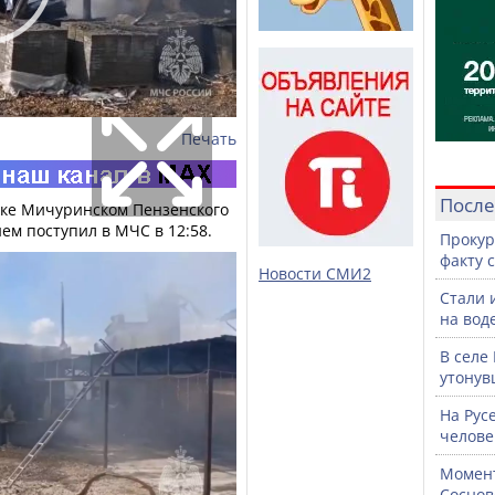
Печать
После
елке Мичуринском Пензенского
ем поступил в МЧС в 12:58.
Прокур
факту 
Новости СМИ2
Стали 
на воде
В селе
утонув
На Рус
челове
Момент
Соснов