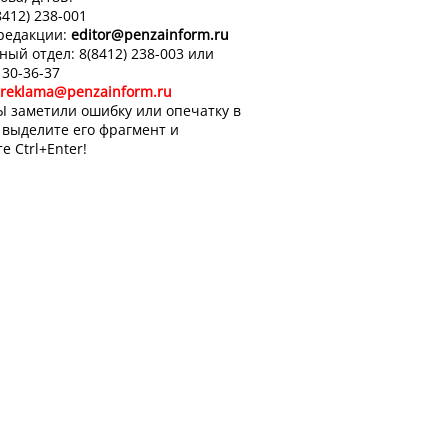
8412) 238-001
 редакции:
editor
@penzainform.ru
ный отдел: 8(8412) 238-003 или
 30-36-37
reklama@penzainform.ru
Ы заметили ошибку или опечатку в
, выделите его фрагмент и
е Ctrl+Enter!