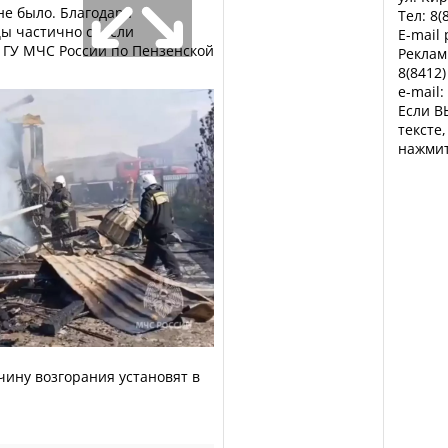
не было. Благодаря
Тел: 8(
ы частично спасли
E-mail
 ГУ МЧС России по Пензенской
Реклам
8(8412)
e-mail:
Если В
тексте
нажмит
чину возгорания установят в