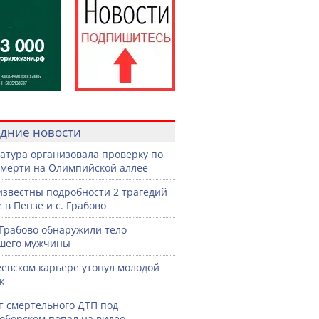
дние новости
атура организовала проверку по
смерти на Олимпийской аллее
известны подробности 2 трагедий
 в Пензе и с. Грабово
 Грабово обнаружили тело
шего мужчины
еевском карьере утонул молодой
к
 смертельного ДТП под
оборском попал на видео