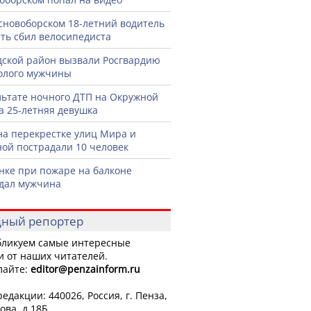
сновоборском 18-летний водитель
ть сбил велосипедиста
дской район вызвали Росгвардию
голого мужчины
льтате ночного ДТП на Окружной
а 25-летняя девушка
на перекрестке улиц Мира и
ой пострадали 10 человек
нке при пожаре на балконе
дал мужчина
ный репортер
ликуем самые интересные
и от наших читателей.
лайте:
editor
@penzainform.ru
едакции: 440026, Россия, г. Пенза,
ова, д.18Б.