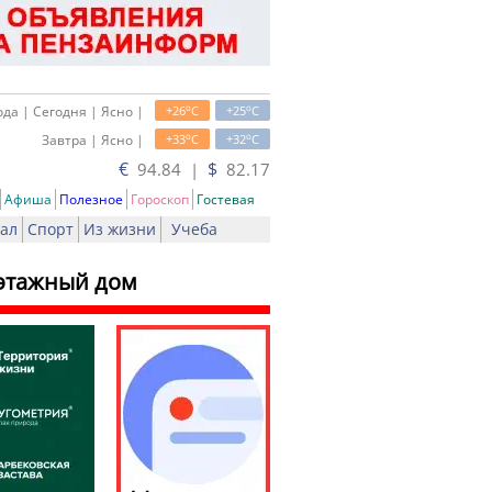
o
o
да | Сегодня | Ясно |
+26
C
+25
C
o
o
Завтра | Ясно |
+33
C
+32
C
€
$
94.84 |
82.17
Афиша
Полезное
Гороскоп
Гостевая
ал
Спорт
Из жизни
Учеба
-этажный дом