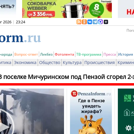
вг 2026
|
23:24
Пого
 народа
Вопрос-ответ
Ликбез
Фотолента
ТВ-программа
Пресса
История
итика
Экономика
Общество
Культура
Происшествия
Кримин
В поселке Мичуринском под Пензой сгорел 2