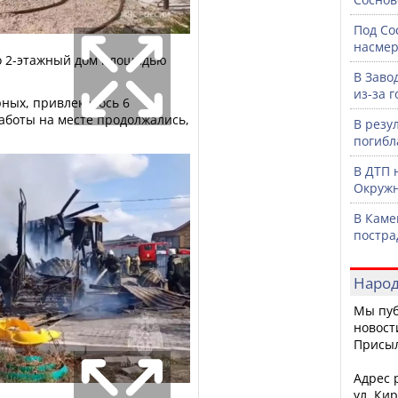
Под Со
насмер
ло 2-этажный дом площадью
В Заво
из-за 
ных, привлекалось 6
аботы на месте продолжались,
В резу
.
погибл
В ДТП 
Окружн
В Каме
постра
Народ
Мы пуб
новост
Присы
Адрес р
ул. Кир