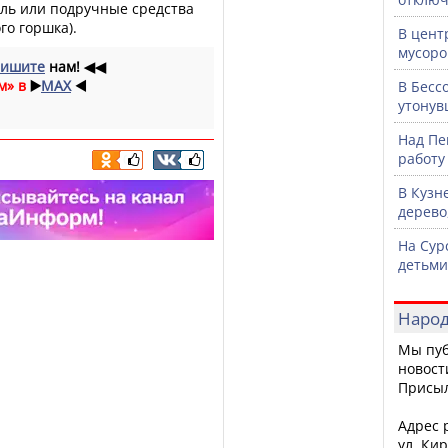
ель или подручные средства
го горшка).
В цент
мусоро
ишите
нам!
◀◀
м» в
▶️
MAX
◀️
В Бесс
утонув
Над Пе
работу
В Кузн
дерево
На Сур
детьми
Народ
Мы пуб
новост
Присы
Адрес р
ул. Кир