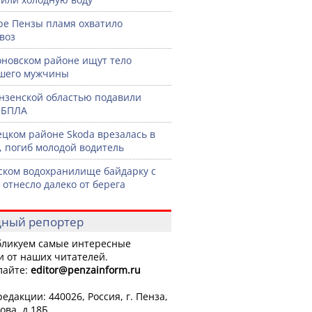
ре Пензы пламя охватило
воз
оновском районе ищут тело
шего мужчины
нзенской областью подавили
 БПЛА
ецком районе Skoda врезалась в
, погиб молодой водитель
ском водохранилище байдарку с
 отнесло далеко от берега
ный репортер
ликуем самые интересные
и от наших читателей.
лайте:
editor
@penzainform.ru
едакции: 440026, Россия, г. Пенза,
ова, д.18Б.