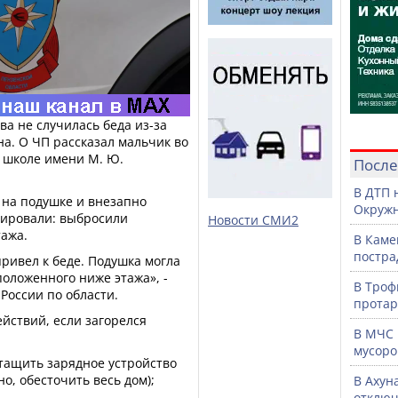
ва не случилась беда из-за
а. О ЧП рассказал мальчик во
в школе имени М. Ю.
После
В ДТП 
 на подушке и внезапно
Окружн
гировали: выбросили
Новости СМИ2
тажа.
В Каме
постра
ривел к беде. Подушка могла
положенного ниже этажа», -
В Троф
России по области.
протар
йствий, если загорелся
В МЧС 
мусоро
ытащить зарядное устройство
но, обесточить весь дом);
В Ахун
отключ