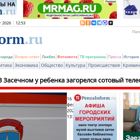
г 2026
|
12:53
Пого
 народа
Вопрос-ответ
Ликбез
Фотолента
ТВ-программа
Пресса
История
итика
Экономика
Общество
Культура
Происшествия
Кримин
В Засечном у ребенка загорелся сотовый тел
16
Печ
февраля
2025,
13:19