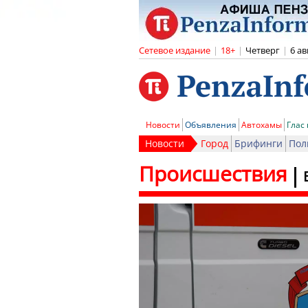
Сетевое издание
|
18+
|
Четверг
|
6 ав
Новости
Объявления
Автохамы
Глас
Новости
Город
Брифинги
Пол
Происшествия