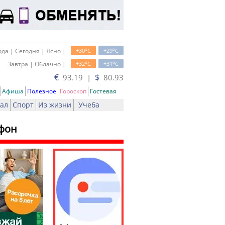
o
o
да | Сегодня | Ясно |
+30
C
+29
C
o
o
Завтра | Облачно |
+32
C
+31
C
€
$
93.19 |
80.93
Афиша
Полезное
Гороскоп
Гостевая
ал
Спорт
Из жизни
Учеба
ефон
ать