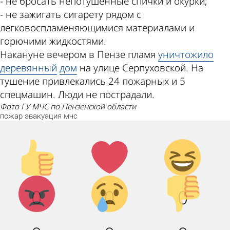
- не бросать непотушенные спички и окурки;
- не зажигать сигарету рядом с
легковоспламеняющимися материалами и
горючими жидкостями.
Накануне вечером в Пензе пламя
уничтожило
деревянный
дом
на улице Серпуховской. На
тушение привлекались 24 пожарных и 5
спецмашин. Люди не пострадали.
фото ГУ МЧС по Пензенской области
пожар
эвакуация
мчс
Палец
Лайк!
Дикий
вверх!
смех!
Агрессия!
Грусть :
Палец
0
0
0
(
вниз!