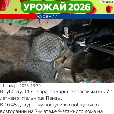
Происшествия
Происшествия
Пенсионерку едва не
Пенсионерку едва не
Другие новости по
Погода и курсы
погубила неосторожность при
погубила неосторожность при
курении
курении
теме
валют в Пензе
11 января 2025, 13:30
В субботу, 11 января, пожарные спасли жизнь 72-
летней жительнице Пензы.
В 10:45 дежурному поступило сообщение о
возгорании на 7-м этаже 9-этажного дома на