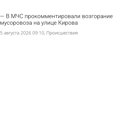
В МЧС прокомментировали возгорание
мусоровоза на улице Кирова
5 августа 2026 09:10
Происшествия
В центре Пензы пламя охватило мусоровоз
5 августа 2026 07:52
Происшествия
Загоревшееся здание в Заводском районе
тушили 26 пожарных
3 августа 2026 10:04
Происшествия
Ким заявила об успешном отражении атак на
склады Wildberries