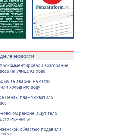
дние новости
прокомментировали возгорание
воза на улице Кирова
ах из-за аварии на сетях
или холодную воду
ре Пензы пламя охватило
воз
оновском районе ищут тело
шего мужчины
нзенской областью подавили
 БПЛА