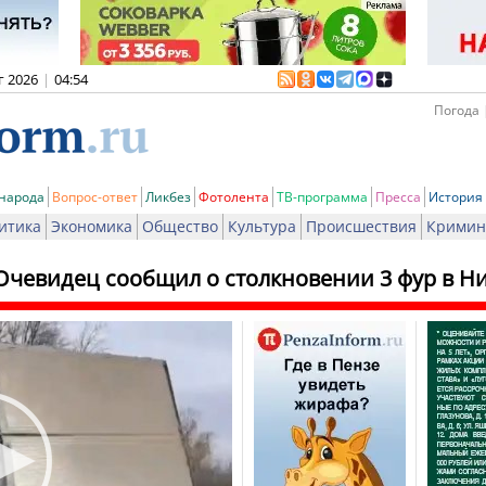
г 2026
|
04:54
Погода 
 народа
Вопрос-ответ
Ликбез
Фотолента
ТВ-программа
Пресса
История
итика
Экономика
Общество
Культура
Происшествия
Кримин
Очевидец сообщил о столкновении 3 фур в 