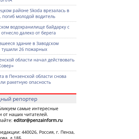
ецком районе Skoda врезалась в
, погиб молодой водитель
ском водохранилище байдарку с
 отнесло далеко от берега
вшееся здание в Заводском
 тушили 26 пожарных
енской области начал действовать
Ковер»
ста в Пензенской области снова
ли ракетную опасность
ный репортер
ликуем самые интересные
и от наших читателей.
лайте:
editor
@penzainform.ru
едакции: 440026, Россия, г. Пенза,
ова, д.18Б.