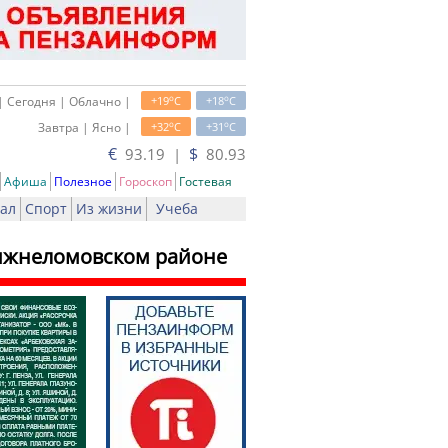
o
o
| Сегодня | Облачно |
+19
C
+18
C
o
o
Завтра | Ясно |
+32
C
+31
C
€
$
93.19 |
80.93
Афиша
Полезное
Гороскоп
Гостевая
ал
Спорт
Из жизни
Учеба
Нижнеломовском районе