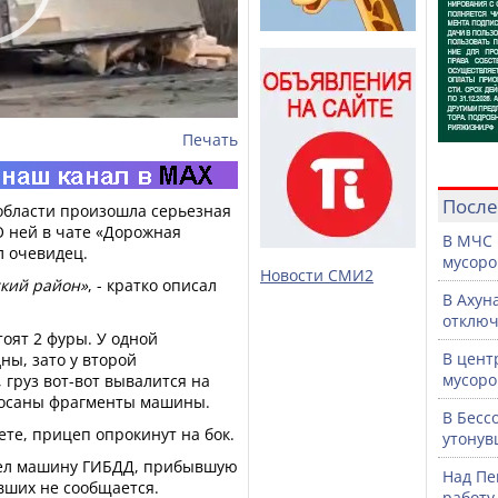
Печать
После
 области произошла серьезная
О ней в чате «Дорожная
В МЧС 
л очевидец.
мусоро
Новости СМИ2
ский район»
, - кратко описал
В Ахун
отключ
тоят 2 фуры. У одной
В цент
ы, зато у второй
мусоро
груз вот-вот вывалится на
росаны фрагменты машины.
В Бесс
те, прицеп опрокинут на бок.
утонув
лел машину ГИБДД, прибывшую
Над Пе
вших не сообщается.
работу