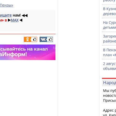
 Пензы»
В Кузн
дерево
ишите
нам!
◀◀
м» в
▶️
MAX
◀️
На Сур
детьми
Загоре
районе
В Пенз
план «
2 авгу
объяви
Народ
Мы пуб
новост
Присы
Адрес р
ул. Кир