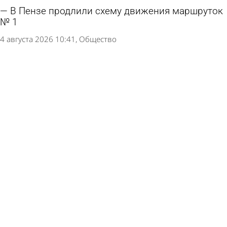
В Пензе продлили схему движения маршруток
№ 1
4 августа 2026 10:41
Общество
Число погибших при взрыве бомбы в центре
Москвы выросло
2 августа 2026 11:16
В стране и мире
В Пензенской области атаковали склад
Wildberries
30 июля 2026 04:49
Происшествия
В Пензе проверка выявила нарушения на 5
автобусных маршрутах
27 июля 2026 15:08
Общество