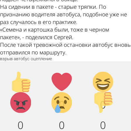
На сидении в пакете - старые тряпки. По
признанию водителя автобуса, подобное уже не
раз случалось в его практике.
«Семена и картошка были, тоже в черном
пакете», - поделился Сергей.
После такой тревожной остановки автобус вновь
отправился по маршруту.
взрыв
автобус
оцепление
Палец
Лайк!
Дикий
вверх!
смех!
Агрессия!
Грусть :
Палец
0
0
0
(
вниз!
0
0
0