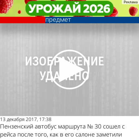
Происшествия
Происшествия
В Пензе в автобусе № 30
В Пензе в автобусе № 30
Другие новости по
Погода и курсы
обнаружили подозрительный
обнаружили подозрительный
предмет
предмет
теме
валют в Пензе
13 декабря 2017, 17:38
Пензенский автобус маршрута № 30 сошел с
рейса после того, как в его салоне заметили