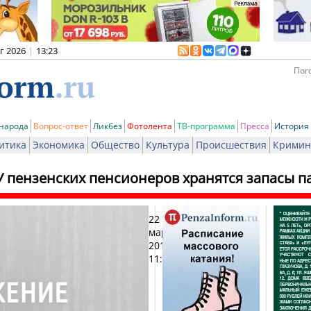
вг 2026
|
13:23
Пого
 народа
Вопрос-ответ
Ликбез
Фотолента
ТВ-программа
Пресса
История
итика
Экономика
Общество
Культура
Происшествия
Кримин
У пензенских пенсионеров хранятся запасы п
22
Печат
марта
2013,
11:24