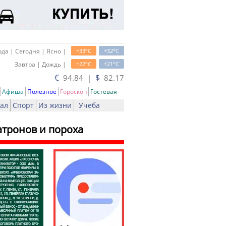
o
o
да | Сегодня | Ясно |
+33
C
+32
C
o
o
Завтра | Дождь |
+22
C
+21
C
€
$
94.84 |
82.17
Афиша
Полезное
Гороскоп
Гостевая
ал
Спорт
Из жизни
Учеба
атронов и пороха
ь