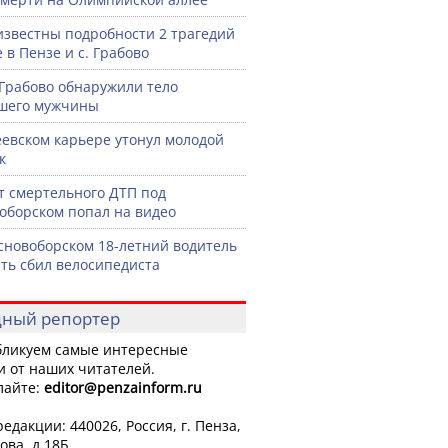
известны подробности 2 трагедий
 в Пензе и с. Грабово
 Грабово обнаружили тело
шего мужчины
еевском карьере утонул молодой
к
 смертельного ДТП под
оборском попал на видео
сновоборском 18-летний водитель
ть сбил велосипедиста
ный репортер
ликуем самые интересные
и от наших читателей.
лайте:
editor
@penzainform.ru
едакции: 440026, Россия, г. Пенза,
ова, д.18Б.