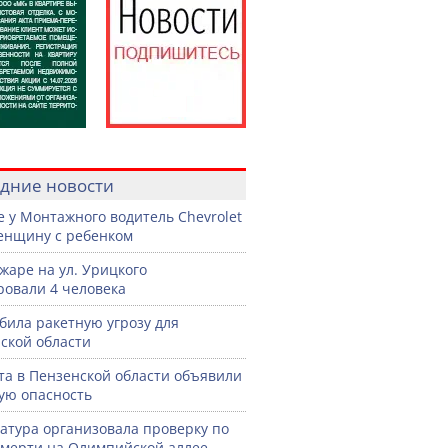
дние новости
е у Монтажного водитель Chevrolet
енщину с ребенком
жаре на ул. Урицкого
ровали 4 человека
била ракетную угрозу для
ской области
ста в Пензенской области объявили
ую опасность
атура организовала проверку по
смерти на Олимпийской аллее