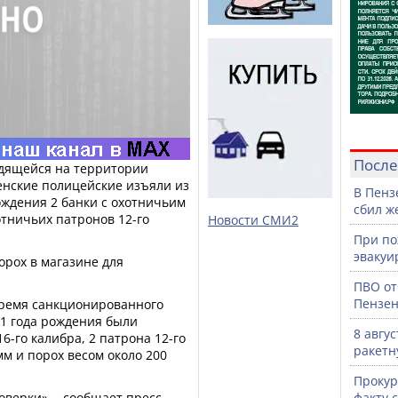
После
одящейся на территории
зенские полицейские изъяли из
В Пенз
ождения 2 банки с охотничьим
сбил ж
отничьих патронов 12-го
Новости СМИ2
При по
эвакуи
орох в магазине для
ПВО от
Пензен
 время санкционированного
51 года рождения были
8 авгу
6-го калибра, 2 патрона 12-го
ракетн
мм и порох весом около 200
Прокур
верки», - сообщает пресс-
факту 