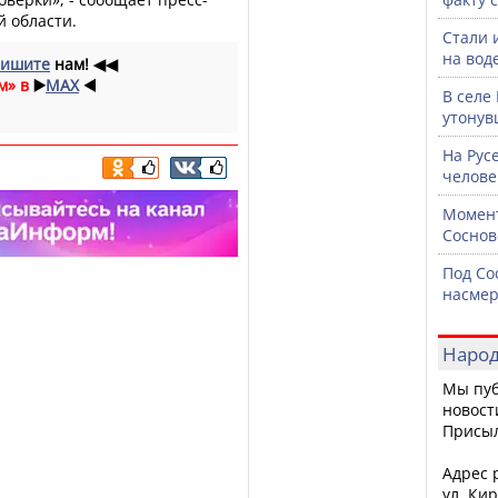
 области.
Стали 
на воде
ишите
нам!
◀◀
м» в
▶️
MAX
◀️
В селе
утонув
На Рус
челове
Момент
Соснов
Под Со
насмер
Народ
Мы пуб
новост
Присы
Адрес р
ул. Кир