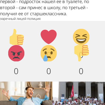
первой - подросток нашел ее в туалете, по
второй - сам принес в школу, по третьей -
получил ее от старшеклассника.
заречный
лицей
полиция
Палец
Лайк!
Дикий
вверх!
смех!
Агрессия!
Грусть :
Палец
0
0
0
(
вниз!
0
0
0