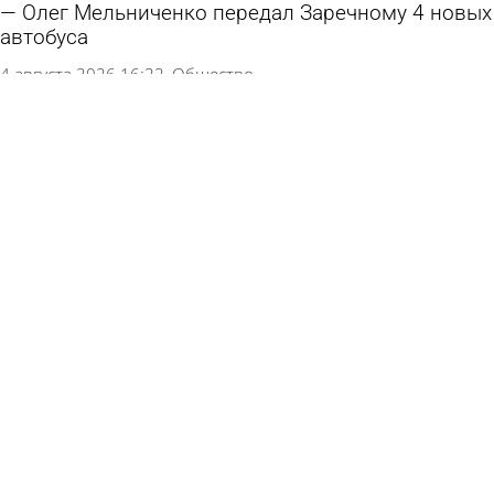
Олег Мельниченко передал Заречному 4 новых
автобуса
4 августа 2026 16:22
Общество
Празднование Дня ВДВ в Пензе прошло без
нештатных ситуаций
3 августа 2026 17:31
Общество
Кузнечан приглашают на «Зарядку со стражем
порядка»
3 августа 2026 16:53
Спорт
Подросток выманил у пензенца деньги,
угрожая интимными фотографиями
3 августа 2026 09:26
Криминал