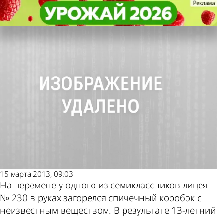
Происшествия
Происшествия
Зареченский лицеист получил
Зареченский лицеист получил
Другие новости по
Погода и курсы
ожоги на перемене
ожоги на перемене
теме
валют в Пензе
15 марта 2013, 09:03
На перемене у одного из семиклассников лицея
№ 230 в руках загорелся спичечный коробок с
неизвестным веществом. В результате 13-летний