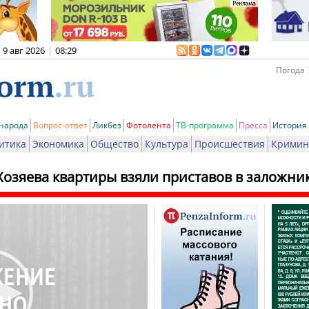
9 авг 2026
|
08:29
Погода 
 народа
Вопрос-ответ
Ликбез
Фотолента
ТВ-программа
Пресса
История
итика
Экономика
Общество
Культура
Происшествия
Кримин
Хозяева квартиры взяли приставов в заложни