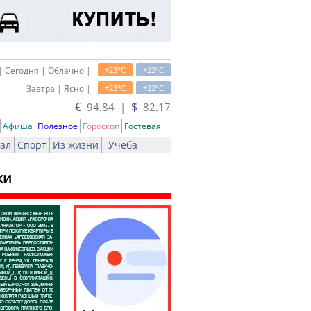
o
o
| Сегодня | Облачно |
+23
C
+22
C
o
o
Завтра | Ясно |
+23
C
+22
C
€
$
94.84 |
82.17
Афиша
Полезное
Гороскоп
Гостевая
ал
Спорт
Из жизни
Учеба
ки