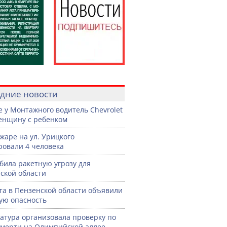
дние новости
е у Монтажного водитель Chevrolet
енщину с ребенком
жаре на ул. Урицкого
ровали 4 человека
била ракетную угрозу для
ской области
ста в Пензенской области объявили
ую опасность
атура организовала проверку по
смерти на Олимпийской аллее