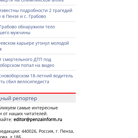
известны подробности 2 трагедий
 в Пензе и с. Грабово
 Грабово обнаружили тело
шего мужчины
еевском карьере утонул молодой
к
 смертельного ДТП под
оборском попал на видео
сновоборском 18-летний водитель
ть сбил велосипедиста
ный репортер
ликуем самые интересные
и от наших читателей.
лайте:
editor
@penzainform.ru
едакции: 440026, Россия, г. Пенза,
ова, д.18Б.