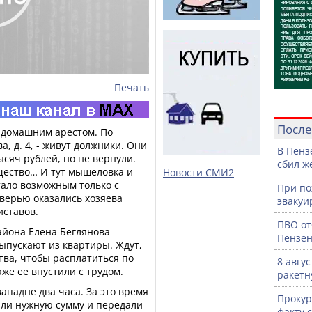
Печать
После
 домашним арестом. По
, д. 4, - живут должники. Они
В Пенз
ысяч рублей, но не вернули.
сбил ж
ество… И тут мышеловка и
Новости СМИ2
тало возможным только с
При по
верью оказались хозяева
эвакуи
иставов.
ПВО от
айона Елена Беглянова
Пензен
выпускают из квартиры. Ждут,
тва, чтобы расплатиться по
8 авгу
же ее впустили с трудом.
ракетн
ападне два часа. За это время
Прокур
ли нужную сумму и передали
факту 