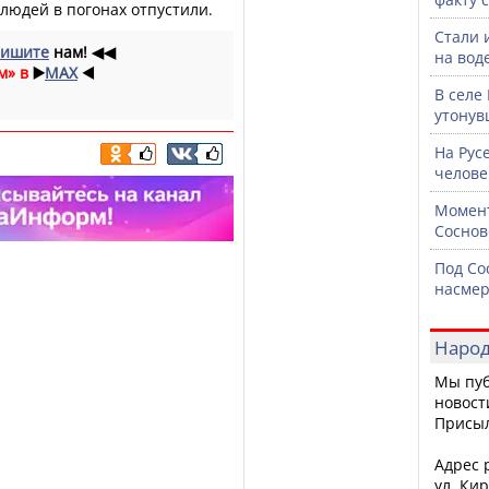
 людей в погонах отпустили.
Стали 
ишите
нам!
◀◀
на воде
м» в
▶️
MAX
◀️
В селе
утонув
На Рус
челове
Момент
Соснов
Под Со
насмер
Народ
Мы пуб
новост
Присы
Адрес р
ул. Кир