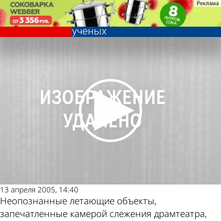
Происшествия
Необычное явление у
драмтеатра заинтересовало
ученых
Происшествия
Необычное явление у
драмтеатра заинтересовало
Последние
Погода и курсы
ученых
новости
валют в Пензе
13 апреля 2005, 14:40
Неопознанные летающие объекты,
запечатленные камерой слежения драмтеатра,