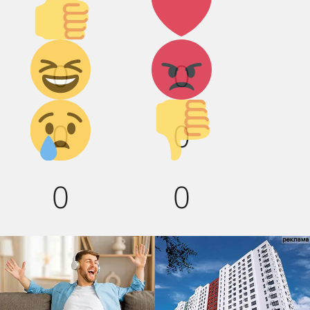
вверх!
Дикий
Агрессия!
0
0
смех!
Грусть :(
Палец
0
0
вниз!
0
0