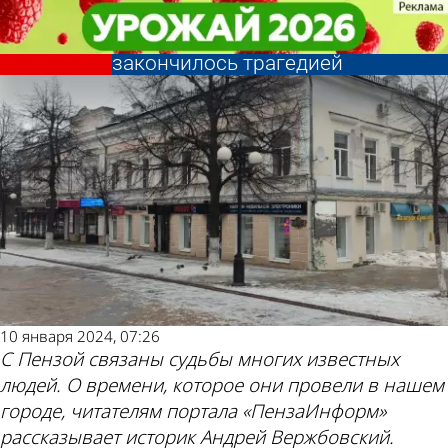
История
История
История Пензы: Испытание
История Пензы: Испытание
водяного велосипеда едва не
водяного велосипеда едва не
Другие новости
Погода и курсы
закончилось трагедией
закончилось трагедией
по теме
валют в Пензе
10 января 2024, 07:26
С Пензой связаны судьбы многих известных
людей. О времени, которое они провели в нашем
городе, читателям портала «ПензаИнформ»
рассказывает историк Андрей Вержбовский.