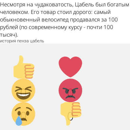
Несмотря на чудаковатость, Цабель был богатым
человеком. Его товар стоил дорого: самый
обыкновенный велосипед продавался за 100
рублей (по современному курсу - почти 100
тысяч).
история
пенза
цабель
Палец
Лайк!
вверх!
Дикий
Агрессия!
0
0
смех!
Грусть :(
Палец
0
0
вниз!