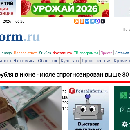
вг 2026
|
06:38
Пого
 народа
Вопрос-ответ
Ликбез
Фотолента
ТВ-программа
Пресса
История
итика
Экономика
Общество
Культура
Происшествия
Кримин
рубля в июне - июле спрогнозирован выше 80 
22
Печат
мая
2026,
14:03