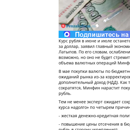
Курс рубля в июне и июле останет
за доллар, заявил главный эконом
Латыпов. По его словам, ослабле
возможно, но оно не будет стреми
объема валютных операций Минф
В мае покупки валюты по бюджетн
ожиданий рынка из-за корректиров
дополнительный доход (НДД). Как 
сократятся, Минфин нарастит поку
рубль.
Тем не менее эксперт ожидает со
курса надолго» по четырем причи
- жесткая денежно-кредитная поли
- повышение цены отсечения в бю
рубль в сторону укрепления);