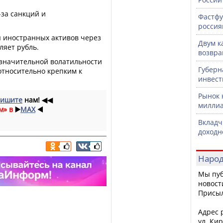
-за санкций и
Фастфу
россия
я иностранных активов через
Двум к
ляет рубль.
возвра
 значительной волатильности
Губерн
 относительно крепким к
инвест
Рынок 
ишите
нам!
◀◀
миллиа
м» в
▶️
MAX
◀️
Вкладч
доходн
Народ
Мы пуб
новост
Присы
Адрес р
ул. Кир