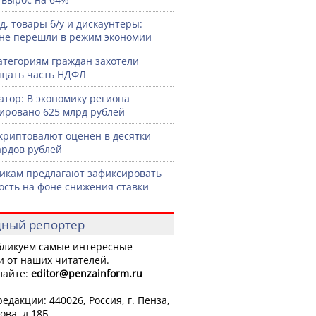
д, товары б/у и дискаунтеры:
не перешли в режим экономии
атегориям граждан захотели
щать часть НДФЛ
атор: В экономику региона
ировано 625 млрд рублей
криптовалют оценен в десятки
рдов рублей
икам предлагают зафиксировать
ость на фоне снижения ставки
ный репортер
ликуем самые интересные
и от наших читателей.
лайте:
editor
@penzainform.ru
едакции: 440026, Россия, г. Пенза,
ова, д.18Б.