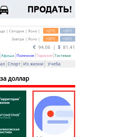
o
o
да | Сегодня | Ясно |
+21
C
+20
C
o
o
Завтра | Ясно |
+33
C
+32
C
€
$
94.06 |
81.41
Афиша
Полезное
Гороскоп
Гостевая
ал
Спорт
Из жизни
Учеба
за доллар
ь