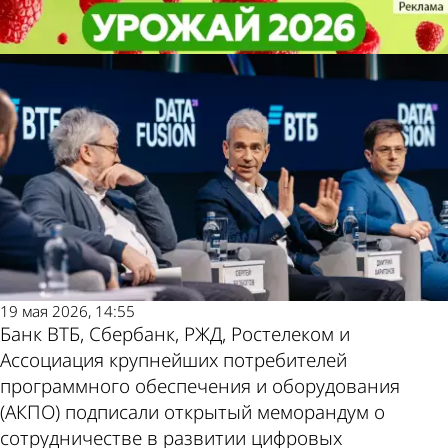
Экономика
Экономика
Крупные российские компании
Крупные российские компании
объединились для развития ЦФА
объединились для развития ЦФА
Другие новости
Погода и курсы
по теме
валют в Пензе
19 мая 2026, 14:55
Банк ВТБ, Сбербанк, РЖД, Ростелеком и
Ассоциация крупнейших потребителей
программного обеспечения и оборудования
(АКПО) подписали открытый меморандум о
сотрудничестве в развитии цифровых