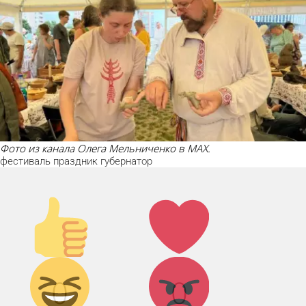
Фото из канала Олега Мельниченко в MAX.
фестиваль
праздник
губернатор
Палец
Лайк!
вверх!
Дикий
Агрессия!
0
0
смех!