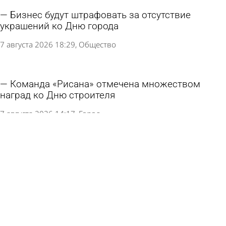
Бизнес будут штрафовать за отсутствие
украшений ко Дню города
7 августа 2026 18:29
Общество
Команда «Рисана» отмечена множеством
наград ко Дню строителя
7 августа 2026 14:17
Город
День города: Пенза готовится к зеркальной
дате
6 августа 2026 15:17
Культура
Олег Мельниченко передал Заречному 4 новых