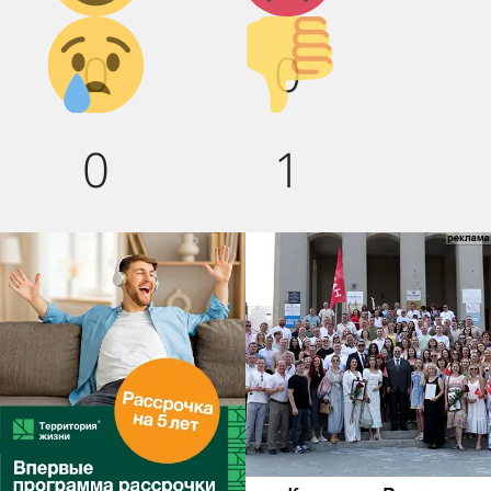
Грусть :(
Палец
0
0
вниз!
0
1