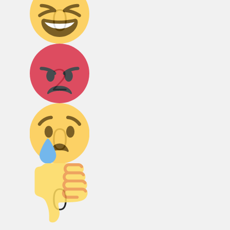
0
Агрессия!
2
Грусть :(
0
Палец вниз!
0