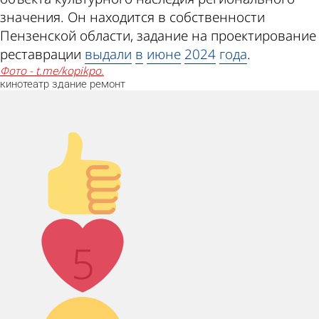
значения. Он находится в собственности
Пензенской области, задание на проектирование
реставрации
выдали
в
июне
2024
года
.
Фото - t.me/kopikpo.
кинотеатр
здание
ремонт
Палец
вверх!
Лайк!
5
Дикий смех!