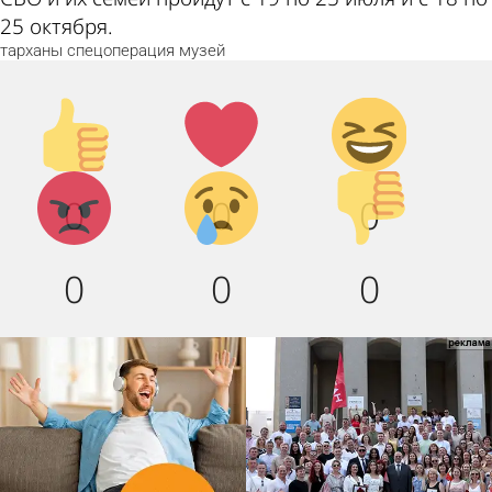
25 октября.
тарханы
спецоперация
музей
Палец
Лайк!
Дикий
вверх!
смех!
Агрессия!
Грусть
Палец
0
0
0
:(
вниз!
0
0
0