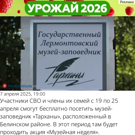
Культура
Культура
Участникам СВО предлагают
Участникам СВО предлагают
Другие новости по
Погода и курсы
бесплатно посетить «Тарханы»
бесплатно посетить «Тарханы»
теме
валют в Пензе
7 апреля 2025, 19:00
Участники СВО и члены их семей с 19 по 25
апреля смогут бесплатно посетить музей-
заповедник «Тарханы», расположенный в
Белинском районе. В этот период там будет
проходить акция «Музейная неделя».