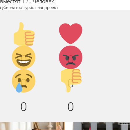
вместят 120 человек.
губернатор
турист
нацпроект
Палец
Лайк!
вверх!
Дикий
Агрессия!
0
0
смех!
Грусть :(
Палец
0
0
вниз!
0
0