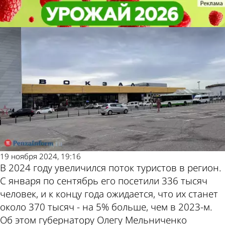
Культура
Культура
В 2024 году вырос туристический
В 2024 году вырос туристический
поток в Пензенскую область
поток в Пензенскую область
Другие новости
Погода и курсы
по теме
валют в Пензе
19 ноября 2024, 19:16
В 2024 году увеличился поток туристов в регион.
С января по сентябрь его посетили 336 тысяч
человек, и к концу года ожидается, что их станет
около 370 тысяч - на 5% больше, чем в 2023-м.
Об этом губернатору Олегу Мельниченко