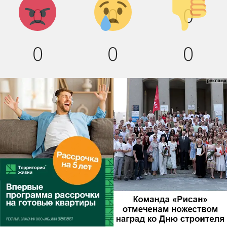
0
0
0
вниз!
0
0
0