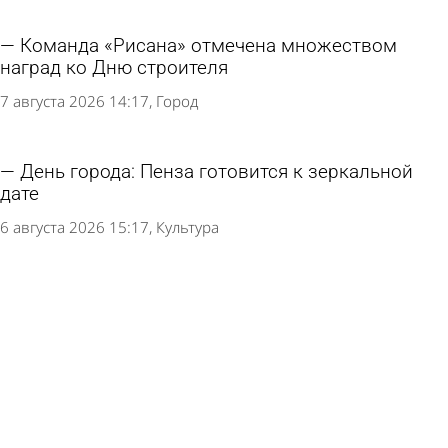
Команда «Рисана» отмечена множеством
наград ко Дню строителя
7 августа 2026 14:17
Город
День города: Пенза готовится к зеркальной
дате
6 августа 2026 15:17
Культура
Стала известна программа фестиваля
«Абашевские узоры»
19 июля 2026 14:33
Культура
В сквере Давыдова пройдет фестиваль
«Сказка - улицам города»