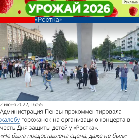
Культура
Культура
Пензячкам объяснили отсутствие
Пензячкам объяснили отсутствие
Другие новости
Погода и курсы
сцены на детском празднике у
сцены на детском празднике у
«Ростка»
«Ростка»
по теме
валют в Пензе
2 июня 2022, 16:55
Администрация Пензы прокомментировала
жалобу
горожанок на организацию концерта в
честь Дня защиты детей у «Ростка».
«Не была предоставлена сцена, даже не были