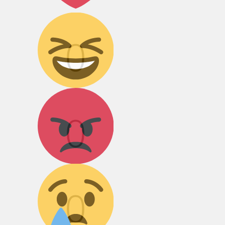
Дикий смех!
0
Агрессия!
0
Грусть :(
0