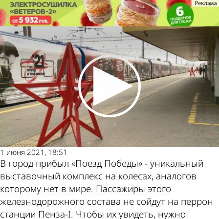
Культура
В Пензу прибыл выставочный
комплекс «Поезд Победы»
Культура
В Пензу прибыл выставочный
комплекс «Поезд Победы»
Другие
Погода и
новости
курсы
1 июня 2021, 18:51
В город прибыл «Поезд Победы» - уникальный
по теме
валют в
выставочный комплекс на колесах, аналогов
которому нет в мире. Пассажиры этого
железнодорожного состава не сойдут на перрон
станции Пенза-I. Чтобы их увидеть, нужно