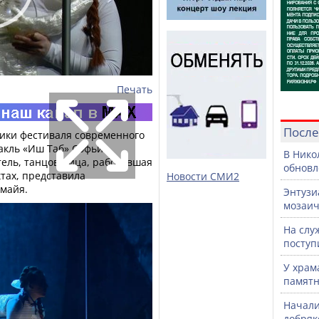
Печать
После
ики фестиваля современного
акль «Иш Таб» Софьи
В Нико
тель, танцовщица, работавшая
обновл
тах, представила
Новости СМИ2
майя.
Энтузи
мозаич
На слу
поступ
У храм
памятн
Начали
добряк