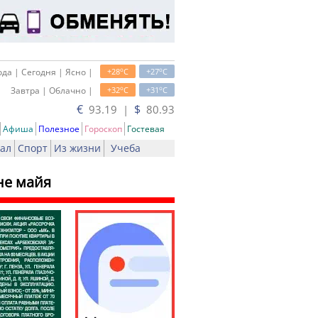
o
o
да | Сегодня | Ясно |
+28
C
+27
C
o
o
Завтра | Облачно |
+32
C
+31
C
€
$
93.19 |
80.93
Афиша
Полезное
Гороскоп
Гостевая
ал
Спорт
Из жизни
Учеба
не майя