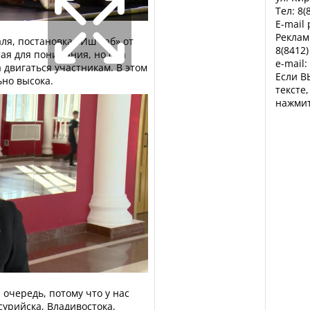
Тел: 8(
E-mail
Реклам
ля, постановка «Иш Таб» от
8(8412)
ая для понимания, но она
e-mail:
а двигаться участникам. В этом
Если В
ьно высока.
тексте
нажмит
 очередь, потому что у нас
сурийска, Владивостока,