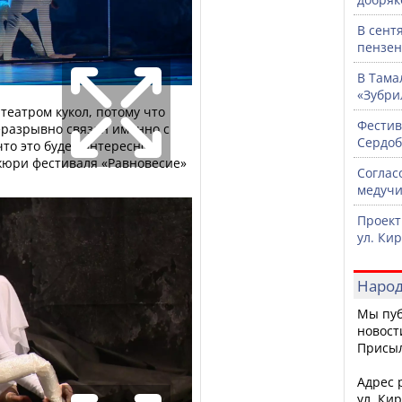
В сент
пензен
В Тама
«Зубри
театром кукол, потому что
Фестив
разрывно связан именно с
Сердоб
что это будет интересной
 жюри фестиваля «Равновесие»
Соглас
медучи
Проект
ул. Ки
Народ
Мы пуб
новост
Присы
Адрес р
ул. Кир