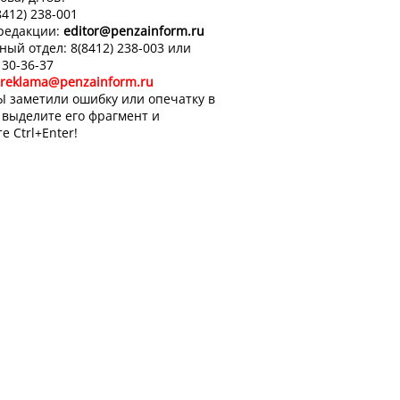
8412) 238-001
 редакции:
editor
@penzainform.ru
ный отдел: 8(8412) 238-003 или
 30-36-37
reklama@penzainform.ru
Ы заметили ошибку или опечатку в
, выделите его фрагмент и
е Ctrl+Enter!