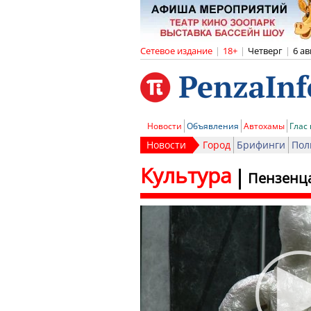
Сетевое издание
|
18+
|
Четверг
|
6 ав
Новости
Объявления
Автохамы
Глас
Новости
Город
Брифинги
Пол
Культура
Пензенца