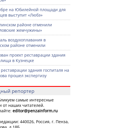
ябре на Юбилейной площади для
цев выступит «Любэ»
линском районе отменили
ловские жемчужины»
аль воздухоплавания в
ском районе отменили
ован проект реставрации здания
лища в Кузнецке
 реставрации здания госпиталя на
рова прошел экспертизу
ный репортер
ликуем самые интересные
и от наших читателей.
лайте:
editor
@penzainform.ru
едакции: 440026, Россия, г. Пенза,
ова, д.18Б.