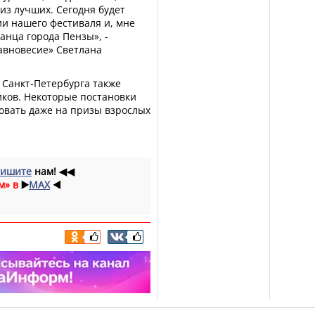
из лучших. Сегодня будет
и нашего фестиваля и, мне
анца города Пензы», -
авновесие» Светлана
 Санкт-Петербурга также
иков. Некоторые постановки
довать даже на призы взрослых
ишите
нам!
◀◀
м» в
▶️
MAX
◀️