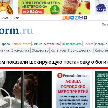
г 2026
|
10:54
Пого
 народа
Вопрос-ответ
Ликбез
Фотолента
ТВ-программа
Пресса
История
итика
Экономика
Общество
Культура
Происшествия
Кримин
м показали шокирующую постановку о боги