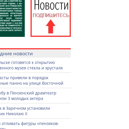
дние новости
льске готовятся к открытию
енного музея стекла и хрусталя
асты привели в порядок
ные панно на улице Восточной
жбу в Пензенский драмтеатр
или 3 молодых актера
а в Заречном установили
ик Николаю II
 отливать фигуры «пензяков-
ов»