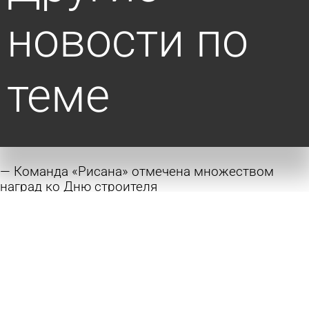
новости по
теме
Команда «Рисана» отмечена множеством
наград ко Дню строителя
сегодня 14:17
Город
День города: Пенза готовится к зеркальной
дате