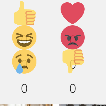
Палец
Лайк!
вверх!
Дикий
Агрессия!
0
0
смех!
Грусть :(
Палец
0
0
вниз!
0
0